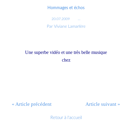
Hommages et échos
20.07.2009
…
Par Viviane Lamarlère
Une superbe vidéo et une très belle musique
chez
Confi dance d'arbres à dire
« Article précédent
Article suivant »
Retour à l'accueil