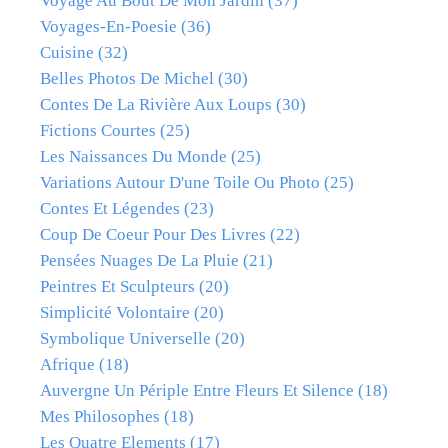
Voyage Au Bout De Mon Jardin
(37)
Voyages-En-Poesie
(36)
Cuisine
(32)
Belles Photos De Michel
(30)
Contes De La Rivière Aux Loups
(30)
Fictions Courtes
(25)
Les Naissances Du Monde
(25)
Variations Autour D'une Toile Ou Photo
(25)
Contes Et Légendes
(23)
Coup De Coeur Pour Des Livres
(22)
Pensées Nuages De La Pluie
(21)
Peintres Et Sculpteurs
(20)
Simplicité Volontaire
(20)
Symbolique Universelle
(20)
Afrique
(18)
Auvergne Un Périple Entre Fleurs Et Silence
(18)
Mes Philosophes
(18)
Les Quatre Elements
(17)