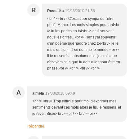
R
Russalka
19/08/2010 21:58
<br /> <br /> C'est super sympa de t'être
posé, Marco. Les mots simples pourtant<br
/> tu les portes en toi<br /> et si souvent
nous les offres...<br /> Tiens j'ai souvenir
d'un poème que 'jadore chez toi<br /> je le
mets en lien... Il se nomme le monde.<br />
il te ressemble absolument et je crois que
c'est vers cela que tu dois aller pour être en
phase.<br /> <br /> <br /> <br />
A
aimela
19/08/2010 09:49
<br /> <br /> Trop difficile pour moi d'exprimer mes
sentiments devant ces mots alors je lis, je ressens et
je rêve . Bises<br /> <br /> <br /> <br />
Répondre