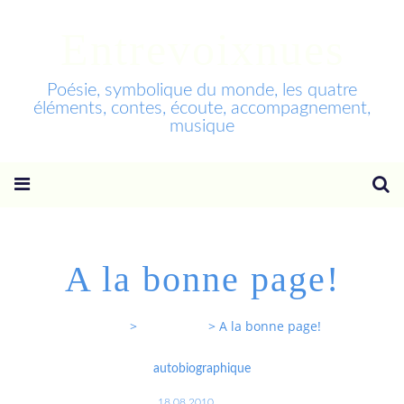
Entrevoixnues
Poésie, symbolique du monde, les quatre
éléments, contes, écoute, accompagnement,
musique
A la bonne page!
Entrevoixnues
>
Categories
>
A la bonne page!
autobiographique
18.08.2010
…