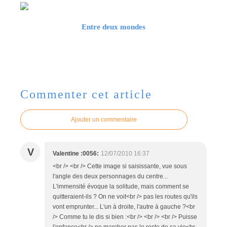
Entre deux mondes
Commenter cet article
Ajouter un commentaire
V
Valentine :0056:
12/07/2010 16:37
<br /> <br /> Cette image si saisissante, vue sous
l'angle des deux personnages du centre...
L'immensité évoque la solitude, mais comment se
quitteraient-ils ? On ne voit<br /> pas les routes qu'ils
vont emprunter... L'un à droite, l'autre à gauche ?<br
/> Comme tu le dis si bien :<br /> <br /> <br /> Puisse
l'enfance<br /> ne marcher pas le reste de sa vie<br