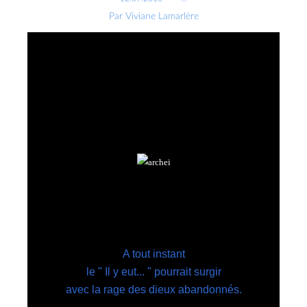
Par Viviane Lamarlère
A tout instant
le " Il y eut... " pourrait surgir
avec la rage des dieux abandonnés.