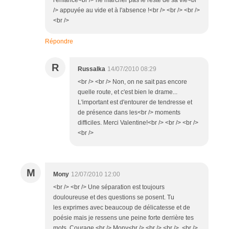
/> appuyée au vide et à l'absence !<br /> <br /> <br />
<br />
Répondre
R
Russalka
14/07/2010 08:29
<br /> <br /> Non, on ne sait pas encore
quelle route, et c'est bien le drame...
L'important est d'entourer de tendresse et
de présence dans les<br /> moments
difficiles. Merci Valentine!<br /> <br /> <br />
<br />
M
Mony
12/07/2010 12:00
<br /> <br /> Une séparation est toujours
douloureuse et des questions se posent. Tu
les exprimes avec beaucoup de délicatesse et de
poésie mais je ressens une peine forte derrière tes
mots. Courage,<br /> Mony<br /> <br /> <br /> <br />