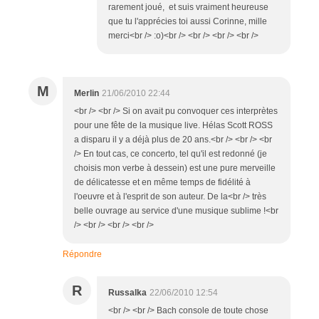
rarement joué, et suis vraiment heureuse
que tu l'apprécies toi aussi Corinne, mille
merci<br /> :o)<br /> <br /> <br /> <br />
M
Merlin
21/06/2010 22:44
<br /> <br /> Si on avait pu convoquer ces interprètes
pour une fête de la musique live. Hélas Scott ROSS
a disparu il y a déjà plus de 20 ans.<br /> <br /> <br
/> En tout cas, ce concerto, tel qu'il est redonné (je
choisis mon verbe à dessein) est une pure merveille
de délicatesse et en même temps de fidélité à
l'oeuvre et à l'esprit de son auteur. De la<br /> très
belle ouvrage au service d'une musique sublime !<br
/> <br /> <br /> <br />
Répondre
R
Russalka
22/06/2010 12:54
<br /> <br /> Bach console de toute chose