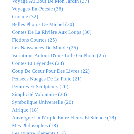
Voyage Au Bout De Mon Jardin
(37)
Voyages-En-Poesie
(36)
Cuisine
(32)
Belles Photos De Michel
(30)
Contes De La Rivière Aux Loups
(30)
Fictions Courtes
(25)
Les Naissances Du Monde
(25)
Variations Autour D'une Toile Ou Photo
(25)
Contes Et Légendes
(23)
Coup De Coeur Pour Des Livres
(22)
Pensées Nuages De La Pluie
(21)
Peintres Et Sculpteurs
(20)
Simplicité Volontaire
(20)
Symbolique Universelle
(20)
Afrique
(18)
Auvergne Un Périple Entre Fleurs Et Silence
(18)
Mes Philosophes
(18)
Les Quatre Elements
(17)