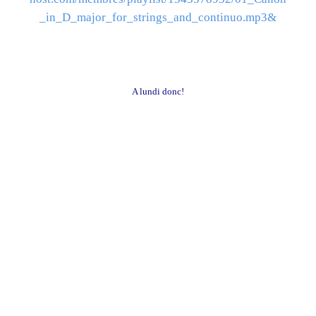
_in_D_major_for_strings_and_continuo.mp3&
A lundi donc!