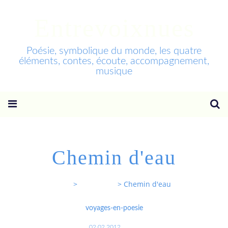
Entrevoixnues
Poésie, symbolique du monde, les quatre
éléments, contes, écoute, accompagnement,
musique
Chemin d'eau
Entrevoixnues
>
Categories
>
Chemin d'eau
voyages-en-poesie
02.02.2012
…