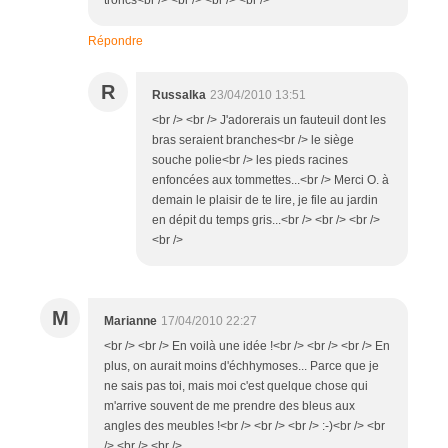
Répondre
R
Russalka
23/04/2010 13:51
<br /> <br /> J'adorerais un fauteuil dont les
bras seraient branches<br /> le siège
souche polie<br /> les pieds racines
enfoncées aux tommettes...<br /> Merci O. à
demain le plaisir de te lire, je file au jardin
en dépit du temps gris...<br /> <br /> <br />
<br />
M
Marianne
17/04/2010 22:27
<br /> <br /> En voilà une idée !<br /> <br /> <br /> En
plus, on aurait moins d'échhymoses... Parce que je
ne sais pas toi, mais moi c'est quelque chose qui
m'arrive souvent de me prendre des bleus aux
angles des meubles !<br /> <br /> <br /> :-)<br /> <br
/> <br /> <br />