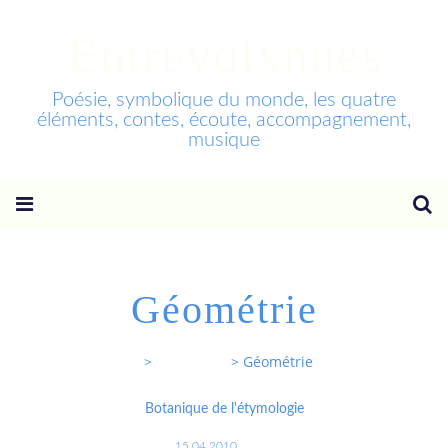
Entrevoixnues
Poésie, symbolique du monde, les quatre
éléments, contes, écoute, accompagnement,
musique
Géométrie
Entrevoixnues
>
Categories
>
Géométrie
Botanique de l'étymologie
15.04.2010
…