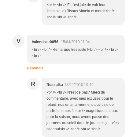
<br /> <br /> Et c'est joie de voir leur
fantaisie ;o) Bisous Aimela et merci!<br />
<br /> <br /> <br />
V
Valentine :0056:
15/04/2010 11:04
<br /> <br /> Remarque très juste !<br /> <br /> <br />
<br />
Répondre
R
Russalka
18/04/2010 19:49
<br /> <br /> N'est-ce pas? Merci du
commentaire, avec mes excuses pour le
retard, nos enfants viennent tout juste de
partir, le temps fut<br /> magnifique et doux
pour la saison, nous avons passé des
journées au soleil dans le jardin et ça... c'est
cadeau!<br /> <br /> <br /> <br />