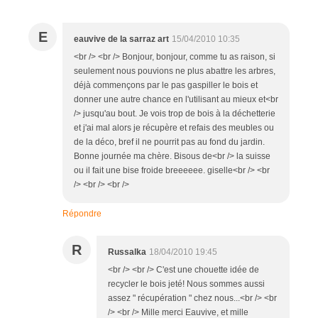
E
eauvive de la sarraz art
15/04/2010 10:35
<br /> <br /> Bonjour, bonjour, comme tu as raison, si
seulement nous pouvions ne plus abattre les arbres,
déjà commençons par le pas gaspiller le bois et
donner une autre chance en l'utilisant au mieux et<br
/> jusqu'au bout. Je vois trop de bois à la déchetterie
et j'ai mal alors je récupère et refais des meubles ou
de la déco, bref il ne pourrit pas au fond du jardin.
Bonne journée ma chère. Bisous de<br /> la suisse
ou il fait une bise froide breeeeee. giselle<br /> <br
/> <br /> <br />
Répondre
R
Russalka
18/04/2010 19:45
<br /> <br /> C'est une chouette idée de
recycler le bois jeté! Nous sommes aussi
assez " récupération " chez nous...<br /> <br
/> <br /> Mille merci Eauvive, et mille