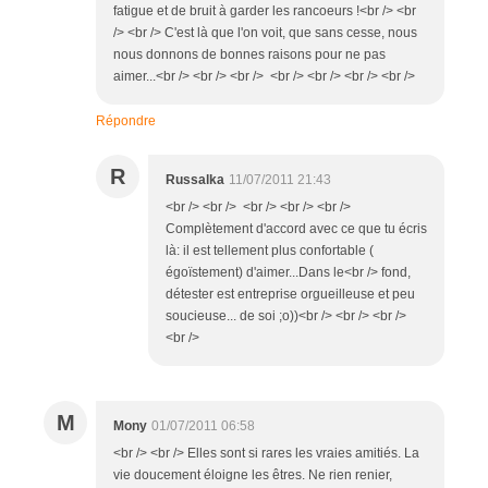
fatigue et de bruit à garder les rancoeurs !<br /> <br
/> <br /> C'est là que l'on voit, que sans cesse, nous
nous donnons de bonnes raisons pour ne pas
aimer...<br /> <br /> <br /> <br /> <br /> <br /> <br />
Répondre
R
Russalka
11/07/2011 21:43
<br /> <br /> <br /> <br /> <br />
Complètement d'accord avec ce que tu écris
là: il est tellement plus confortable (
égoïstement) d'aimer...Dans le<br /> fond,
détester est entreprise orgueilleuse et peu
soucieuse... de soi ;o))<br /> <br /> <br />
<br />
M
Mony
01/07/2011 06:58
<br /> <br /> Elles sont si rares les vraies amitiés. La
vie doucement éloigne les êtres. Ne rien renier,