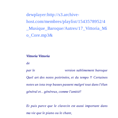
dewplayer:http://s3.archive-
host.com/membres/playlist/1543578952/4
_Musique_Baroque/Autres/17_Vittoria_Mi
o_Core.mp3&
Vittoria Vittoria
de
Antonio Caldara
par le
Margiono Quartet
,
version sublimement baroque
Quel art des notes poitrinées, et du tempo !!
Certaines
notes un iota trop basses passent malgré tout dans l'élan
général et... généreux, comme l'amitié!
Et puis parce que le clavecin est aussi important dans
ma vie que le piano ou le chant,