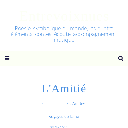
Entrevoixnues
Poésie, symbolique du monde, les quatre
éléments, contes, écoute, accompagnement,
musique
L'Amitié
Entrevoixnues
>
Categories
>
L'Amitié
voyages de l'âme
30.06.2011
…