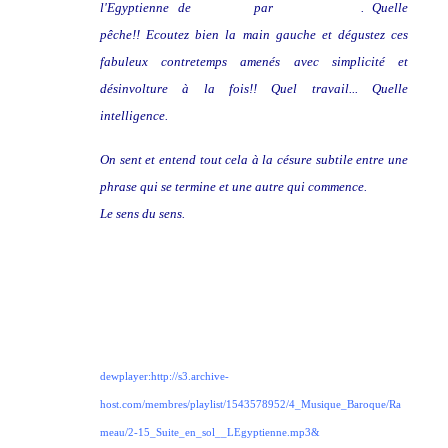
l'Egyptienne de
Rameau
par
Noelle Spieth
. Quelle
pêche!! Ecoutez bien la main gauche et dégustez ces
fabuleux contretemps amenés avec simplicité et
désinvolture à la fois!! Quel travail... Quelle
intelligence.
On sent et entend tout cela à la césure subtile entre une
phrase qui se termine et une autre qui commence.
Le sens du sens.
dewplayer:http://s3.archive-
host.com/membres/playlist/1543578952/4_Musique_Baroque/Ra
meau/2-15_Suite_en_sol__LEgyptienne.mp3&