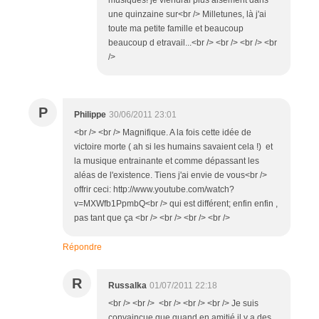
une quinzaine sur<br /> Milletunes, là j'ai
toute ma petite famille et beaucoup
beaucoup d etravail...<br /> <br /> <br /> <br
/>
P
Philippe
30/06/2011 23:01
<br /> <br /> Magnifique. A la fois cette idée de
victoire morte ( ah si les humains savaient cela !) et
la musique entrainante et comme dépassant les
aléas de l'existence. Tiens j'ai envie de vous<br />
offrir ceci: http://www.youtube.com/watch?
v=MXWfb1PpmbQ<br /> qui est différent; enfin enfin ,
pas tant que ça <br /> <br /> <br /> <br />
Répondre
R
Russalka
01/07/2011 22:18
<br /> <br /> <br /> <br /> <br /> Je suis
convaincue que quand en amitié il y a des