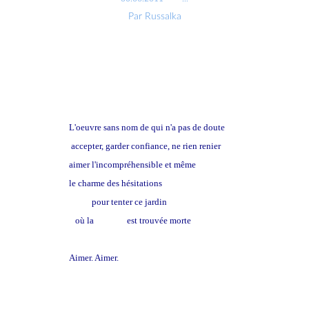
Par Russalka
L'oeuvre sans nom de qui n'a pas de doute
accepter, garder confiance, ne rien renier
aimer l'incompréhensible et même
le charme des hésitations
pour tenter ce jardin
où la
victoire
est trouvée morte
Aimer. Aimer.