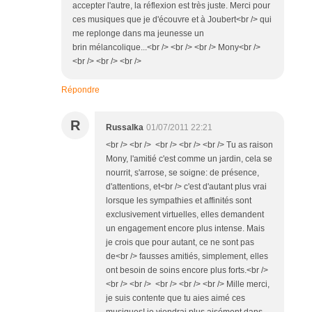
accepter l'autre, la réflexion est très juste. Merci pour
ces musiques que je d'écouvre et à Joubert<br /> qui
me replonge dans ma jeunesse un
brin mélancolique...<br /> <br /> <br /> Mony<br />
<br /> <br /> <br />
Répondre
R
Russalka
01/07/2011 22:21
<br /> <br /> <br /> <br /> <br /> Tu as raison
Mony, l'amitié c'est comme un jardin, cela se
nourrit, s'arrose, se soigne: de présence,
d'attentions, et<br /> c'est d'autant plus vrai
lorsque les sympathies et affinités sont
exclusivement virtuelles, elles demandent
un engagement encore plus intense. Mais
je crois que pour autant, ce ne sont pas
de<br /> fausses amitiés, simplement, elles
ont besoin de soins encore plus forts.<br />
<br /> <br /> <br /> <br /> <br /> Mille merci,
je suis contente que tu aies aimé ces
musiques! je viendrai plus aisément dans