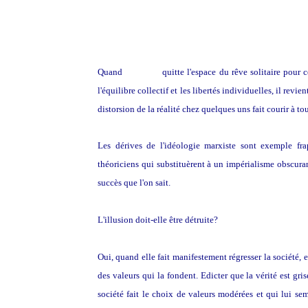
Quand
l'illusion
quitte l'espace du rêve solitaire pour c
l'équilibre collectif et les libertés individuelles, il rev
distorsion de la réalité chez quelques uns fait courir à tou
Les dérives de l'idéologie marxiste sont exemple fr
théoriciens qui substituèrent à un impérialisme obscurant
succès que l'on sait.
L'illusion doit-elle être détruite?
Oui, quand elle fait manifestement régresser la société, 
des valeurs qui la fondent. Edicter que la vérité est gr
société fait le choix de valeurs modérées et qui lui semb