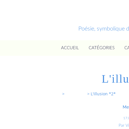
Poésie, symbolique 
ACCUEIL
CATÉGORIES
C
L'ill
Entrevoixnues
>
Categories
>
L'illusion *2*
Mes
17.
Par V