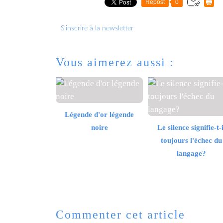
Repost
0
S'inscrire à la newsletter
Vous aimerez aussi :
Légende d'or légende
noire
Le silence signifie-t-i
toujours l'échec du
langage?
Commenter cet article