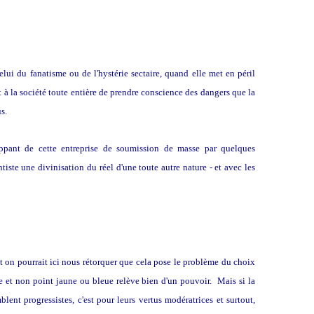
elui du fanatisme ou de l'hystérie sectaire, quand elle met en péril
ient à la société toute entière de prendre conscience des dangers que la
s.
appant de cette entreprise de soumission de masse par quelques
iste une divinisation du réel d'une toute autre nature - et avec les
et on pourrait ici nous rétorquer que cela pose le problème du choix
ise et non point jaune ou bleue relève bien d'un pouvoir. Mais si la
lent progressistes, c'est pour leurs vertus modératrices et surtout,