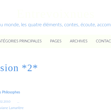
Entrevoixnues
du monde, les quatre éléments, contes, écoute, acc
ATÉGORIES PRINCIPALES
PAGES
ARCHIVES
CONTAC
usion *2*
 Philosophes
02.2010
…
iviane Lamarlère