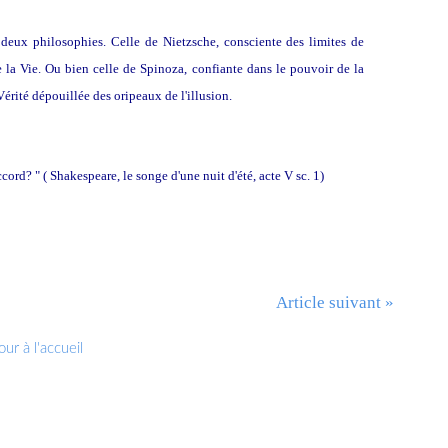
 deux philosophies. Celle de Nietzsche, consciente des limites de
e la Vie. Ou bien celle de Spinoza, confiante dans le pouvoir de la
rité dépouillée des oripeaux de l'illusion.
ord? " ( Shakespeare, le songe d'une nuit d'été, acte V sc. 1)
Article suivant »
ur à l'accueil