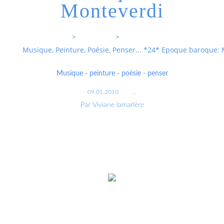
Monteverdi
Entrevoixnues
>
Categories
>
Musique, Peinture, Poésie, Penser... *24* Epoque baroque:
Musique - peinture - poésie - penser
09.01.2010
…
Par Viviane lamarlère