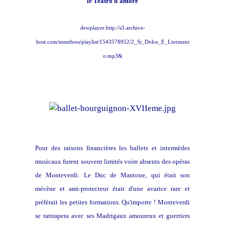
le Teatro d'amore
dewplayer:http://s3.archive-
host.com/membres/playlist/1543578952/2_Si_Dolce_E_Ltorment
o.mp3&
Pour des raisons financières les ballets et intermèdes
musicaux furent souvent limités voire absents des opéras
de Monteverdi. Le Duc de Mantoue, qui était son
mécène et ami-protecteur était d'une avarice rare et
préférait les petites formations. Qu'importe ! Monteverdi
se rattrapera avec ses Madrigaux amoureux et guerriers