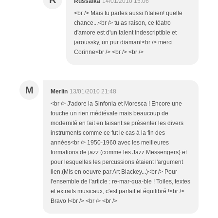
Russalka
14/01/2010 15:06
<br /> Mais tu parles aussi l'italien! quelle
chance...<br /> tu as raison, ce téatro
d'amore est d'un talent indescriptible et
jaroussky, un pur diamant<br /> merci
Corinne<br /> <br /> <br />
M
Merlin
13/01/2010 21:48
<br /> J'adore la Sinfonia et Moresca ! Encore une
touche un rien médiévale mais beaucoup de
modernité en fait en faisant se présenter les divers
instruments comme ce fut le cas à la fin des
années<br /> 1950-1960 avec les meilleures
formations de jazz (comme les Jazz Messengers) et
pour lesquelles les percussions étaient l'argument
lien.(Mis en oeuvre par Art Blackey...)<br /> Pour
l'ensemble de l'article : re-mar-qua-ble ! Toiles, textes
et extraits musicaux, c'est parfait et équilibré !<br />
Bravo !<br /> <br /> <br />