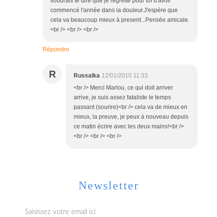
voudrais te dire que je regrette pour toi d'avoir
commencé l'année dans la douleur.J'espère que
cela va beaucoup mieux à present...Pensée amicale.
<br /> <br /> <br />
Répondre
R
Russalka
12/01/2010 11:33
<br /> Merci Marlou, ce qui doit arriver
arrive, je suis assez fataliste le temps
passant (sourire)<br /> cela va de mieux en
mieux, la preuve, je peux à nouveau depuis
ce matin écrire avec les deux mains!<br />
<br /> <br /> <br />
Newsletter