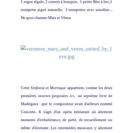
1 orgue régale, 2 cornets à bouquin, 1 petite ﬂûte à bec,1
trompette aiguë naturelle, 3 trompettes avec sourdine...
De quoi charmer Mars et Vénus
Cette
Sinfonia et Moresque
appartient, comme les deux
premières oeuvres proposées ici, au septième livre de
Madrigaux que le compositeur avait d'ailleurs nommé
Concerto. Il s'agit d'un opéra miniature où alternent
moments d'exhubérance, de piété, de recueillement ou
même d'érotisme. Les intermèdes musicaux y alternent