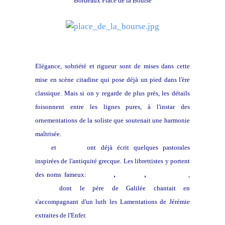
Bordeaux Place de la Bourse
Elégance, sobriété et rigueur sont de mises dans cette
mise en scène citadine qui pose déjà un pied dans l'ère
classique. Mais si on y regarde de plus près, les détails
foisonnent entre les lignes pures, à l'instar des
ornementations de la soliste que soutenait une harmonie
maîtrisée.
Peri
et
Caccini
ont déjà écrit quelques pastorales
inspirées de l'antiquité grecque. Les librettistes y portent
des noms fameux:
Le Tasse
,
Théocrite
,
Virgile
,
Ovide
,
Dante
dont le père de Galilée chantait en
s'accompagnant d'un luth les Lamentations de Jérémie
extraites de l'Enfer.