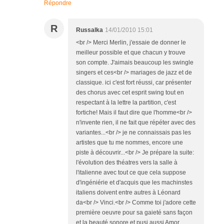
Répondre
R
Russalka
14/01/2010 15:01
<br /> Merci Merlin, j'essaie de donner le
meilleur possible et que chacun y trouve
son compte. J'aimais beaucoup les swingle
singers et ces<br /> mariages de jazz et de
classique. ici c'est fort réussi, car présenter
des chorus avec cet esprit swing tout en
respectant à la lettre la partition, c'est
fortiche! Mais il faut dire que l'homme<br />
n'invente rien, il ne fait que répéter avec des
variantes...<br /> je ne connaissais pas les
artistes que tu me nommes, encore une
piste à découvrir...<br /> Je prépare la suite:
l'évolution des théatres vers la salle à
l'italienne avec tout ce que cela suppose
d'ingéniérie et d'acquis que les machinstes
italiens doivent entre autres à Léonard
da<br /> Vinci.<br /> Comme toi j'adore cette
première oeuvre pour sa gaieté sans façon
et la beauté sonore et pusi aussi Amor,