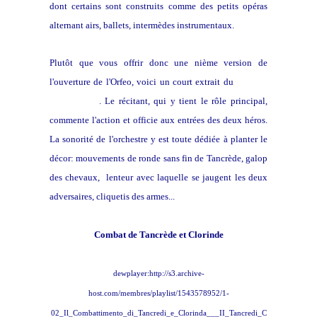
dont certains sont construits comme des petits opéras
alternant airs, ballets, intermèdes instrumentaux.
Plutôt que vous offrir donc une nième version de
l'ouverture de l'Orfeo, voici un court extrait du
Combat
de Tancrède
. Le récitant, qui y tient le rôle principal,
commente l'action et officie aux entrées des deux héros.
La sonorité de l'orchestre y est toute dédiée à planter le
décor: mouvements de ronde sans fin de Tancrède, galop
des chevaux, lenteur avec laquelle se jaugent les deux
adversaires, cliquetis des armes...
Combat de Tancrède et Clorinde
dewplayer:http://s3.archive-
host.com/membres/playlist/1543578952/1-
02_Il_Combattimento_di_Tancredi_e_Clorinda___II_Tancredi_C