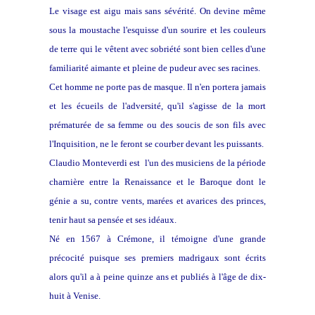
Le visage est aigu mais sans sévérité. On devine même
sous la moustache l'esquisse d'un sourire et les couleurs
de terre qui le vêtent avec sobriété sont bien celles d'une
familiarité aimante et pleine de pudeur avec ses racines.
Cet homme ne porte pas de masque. Il n'en portera jamais
et les écueils de l'adversité, qu'il s'agisse de la mort
prématurée de sa femme ou des soucis de son fils avec
l'Inquisition, ne le feront se courber devant les puissants.
Claudio Monteverdi est l'un des musiciens de la période
charnière entre la Renaissance et le Baroque dont le
génie a su, contre vents, marées et avarices des princes,
tenir haut sa pensée et ses idéaux.
Né en 1567 à Crémone, il témoigne d'une grande
précocité puisque ses premiers madrigaux sont écrits
alors qu'il a à peine quinze ans et publiés à l'âge de dix-
huit à Venise.