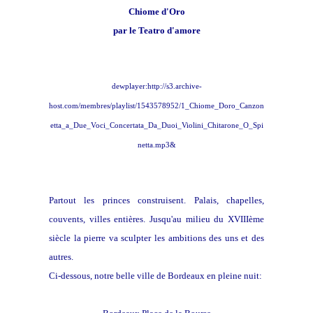
Chiome d'Oro
par le Teatro d'amore
dewplayer:http://s3.archive-
host.com/membres/playlist/1543578952/1_Chiome_Doro_Canzon
etta_a_Due_Voci_Concertata_Da_Duoi_Violini_Chitarone_O_Spi
netta.mp3&
Partout les princes construisent. Palais, chapelles,
couvents, villes entières. Jusqu'au milieu du XVIIIème
siècle la pierre va sculpter les ambitions des uns et des
autres.
Ci-dessous, notre belle ville de Bordeaux en pleine nuit: