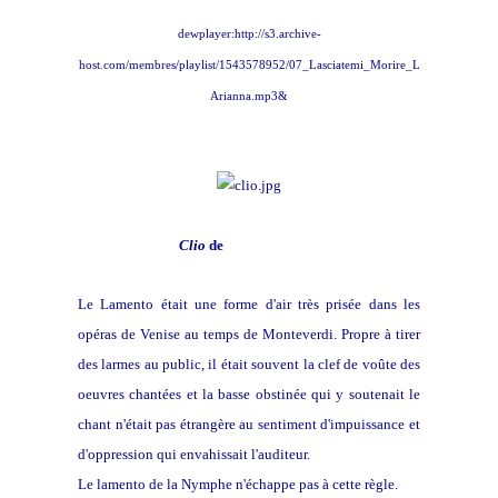
dewplayer:http://s3.archive-
host.com/membres/playlist/1543578952/07_Lasciatemi_Morire_L
Arianna.mp3&
Clio
de
Pierre Mignard
Le Lamento était une forme d'air très prisée dans les
opéras de Venise au temps de Monteverdi. Propre à tirer
des larmes au public, il était souvent la clef de voûte des
oeuvres chantées et la basse obstinée qui y soutenait le
chant n'était pas étrangère au sentiment d'impuissance et
d'oppression qui envahissait l'auditeur.
Le lamento de la Nymphe n'échappe pas à cette règle.