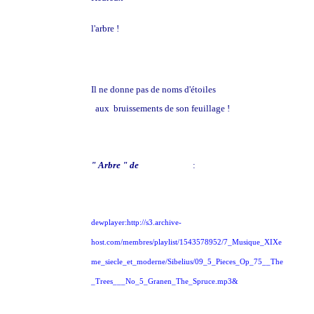
l'arbre !
Il ne donne pas de noms d'étoiles
aux bruissements de son feuillage !
" Arbre " de
Jean Sibélius
:
dewplayer:http://s3.archive-
host.com/membres/playlist/1543578952/7_Musique_XIXe
me_siecle_et_moderne/Sibelius/09_5_Pieces_Op_75__The
_Trees___No_5_Granen_The_Spruce.mp3&