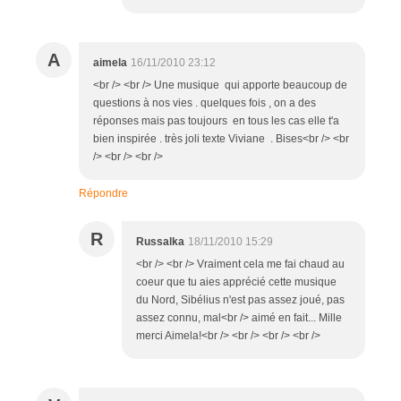
A
aimela
16/11/2010 23:12
<br /> <br /> Une musique qui apporte beaucoup de
questions à nos vies . quelques fois , on a des
réponses mais pas toujours en tous les cas elle t'a
bien inspirée . très joli texte Viviane . Bises<br /> <br
/> <br /> <br />
Répondre
R
Russalka
18/11/2010 15:29
<br /> <br /> Vraiment cela me fai chaud au
coeur que tu aies apprécié cette musique
du Nord, Sibélius n'est pas assez joué, pas
assez connu, mal<br /> aimé en fait... Mille
merci Aimela!<br /> <br /> <br /> <br />