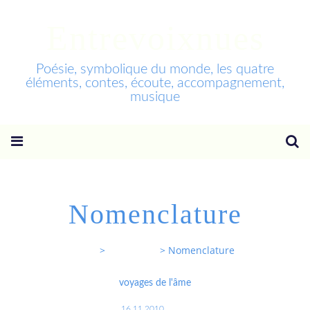
Entrevoixnues
Poésie, symbolique du monde, les quatre
éléments, contes, écoute, accompagnement,
musique
Nomenclature
Entrevoixnues
>
Categories
>
Nomenclature
voyages de l'âme
16.11.2010
…