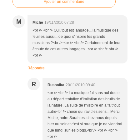
Ajouter un commentaire
M
Miche
19/11/2010 07:28
<br /> <br /> Oui, tout est langage... la musique des
feuilles aussi... de quoi s'inspire les grands
musiciens ?<br /> <br /> <br /> Certainement de leur
écoute de ces autres langages...<br /> <br /> <br />
<br />
Répondre
R
Russalka
20/11/2010 09:40
<br /> <br /> La musique fut sans nul doute
au départ tentative d'imitation des bruits de
la nature. La suite de l'histoire en a fait tout
autre<br /> chose qui ravit les sens... Merci
Miche, notre Sarah est chez nous depuis
hier au soir et c'est si rare que je ne viendrai
que lundi sur les blogs.<br /> <br /> <br />
<br />