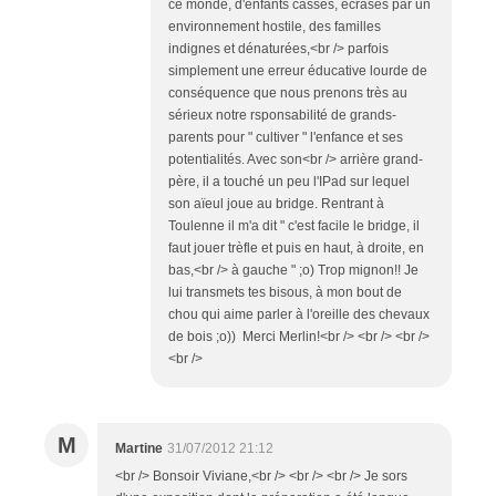
ce monde, d'enfants cassés, écrasés par un
environnement hostile, des familles
indignes et dénaturées,<br /> parfois
simplement une erreur éducative lourde de
conséquence que nous prenons très au
sérieux notre rsponsabilité de grands-
parents pour " cultiver " l'enfance et ses
potentialités. Avec son<br /> arrière grand-
père, il a touché un peu l'IPad sur lequel
son aïeul joue au bridge. Rentrant à
Toulenne il m'a dit " c'est facile le bridge, il
faut jouer trèfle et puis en haut, à droite, en
bas,<br /> à gauche " ;o) Trop mignon!! Je
lui transmets tes bisous, à mon bout de
chou qui aime parler à l'oreille des chevaux
de bois ;o)) Merci Merlin!<br /> <br /> <br />
<br />
M
Martine
31/07/2012 21:12
<br /> Bonsoir Viviane,<br /> <br /> <br /> Je sors