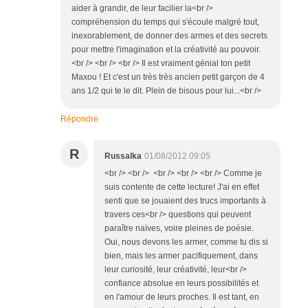
aider à grandir, de leur facilier la<br />
compréhension du temps qui s'écoule malgré tout,
inexorablement, de donner des armes et des secrets
pour mettre l'imagination et la créativité au pouvoir.
<br /> <br /> <br /> Il est vraiment génial ton petit
Maxou ! Et c'est un très très ancien petit garçon de 4
ans 1/2 qui te le dit. Plein de bisous pour lui...<br />
Répondre
R
Russalka
01/08/2012 09:05
<br /> <br /> <br /> <br /> <br /> Comme je
suis contente de cette lecture! J'ai en effet
senti que se jouaient des trucs importants à
travers ces<br /> questions qui peuvent
paraître naïves, voire pleines de poésie.
Oui, nous devons les armer, comme tu dis si
bien, mais les armer pacifiquement, dans
leur curiosité, leur créativité, leur<br />
confiance absolue en leurs possibilités et
en l'amour de leurs proches. Il est tant, en