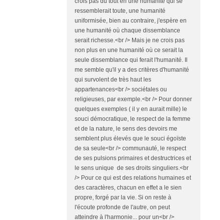
crois pas du tout en une humanité qui se
ressemblerait toute, une humanité
uniformisée, bien au contraire, j'espère en
une humanité où chaque dissemblance
serait richesse.<br /> Mais je ne crois pas
non plus en une humanité où ce serait la
seule dissemblance qui ferait l'humanité. Il
me semble qu'il y a des critères d'humanité
qui survolent de très haut les
appartenances<br /> sociétales ou
religieuses, par exemple.<br /> Pour donner
quelques exemples ( il y en aurait mille) le
souci démocratique, le respect de la femme
et de la nature, le sens des devoirs me
semblent plus élevés que le souci égoïste
de sa seule<br /> communauté, le respect
de ses pulsions primaires et destructrices et
le sens unique de ses droits singuliers.<br
/> Pour ce qui est des relations humaines et
des caractères, chacun en effet a le sien
propre, forgé par la vie. Si on reste à
l'écoute profonde de l'autre, on peut
atteindre à l'harmonie... pour un<br />