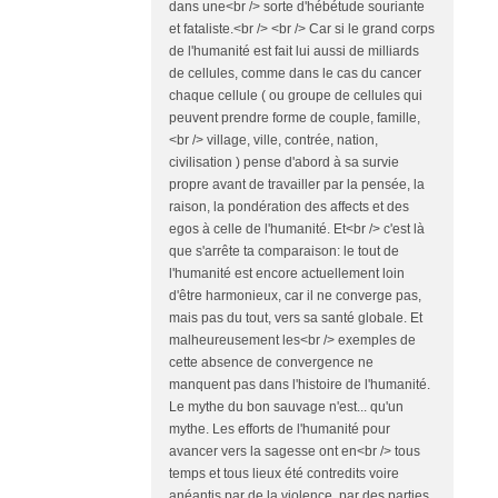
dans une<br /> sorte d'hébétude souriante
et fataliste.<br /> <br /> Car si le grand corps
de l'humanité est fait lui aussi de milliards
de cellules, comme dans le cas du cancer
chaque cellule ( ou groupe de cellules qui
peuvent prendre forme de couple, famille,
<br /> village, ville, contrée, nation,
civilisation ) pense d'abord à sa survie
propre avant de travailler par la pensée, la
raison, la pondération des affects et des
egos à celle de l'humanité. Et<br /> c'est là
que s'arrête ta comparaison: le tout de
l'humanité est encore actuellement loin
d'être harmonieux, car il ne converge pas,
mais pas du tout, vers sa santé globale. Et
malheureusement les<br /> exemples de
cette absence de convergence ne
manquent pas dans l'histoire de l'humanité.
Le mythe du bon sauvage n'est... qu'un
mythe. Les efforts de l'humanité pour
avancer vers la sagesse ont en<br /> tous
temps et tous lieux été contredits voire
anéantis par de la violence, par des parties