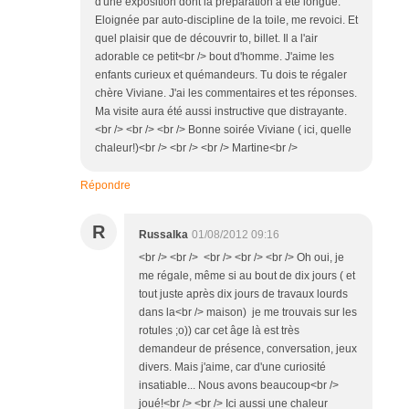
d'une exposition dont la préparation a été longue.
Eloignée par auto-discipline de la toile, me revoici. Et
quel plaisir que de découvrir to, billet. Il a l'air
adorable ce petit<br /> bout d'homme. J'aime les
enfants curieux et quémandeurs. Tu dois te régaler
chère Viviane. J'ai les commentaires et tes réponses.
Ma visite aura été aussi instructive que distrayante.
<br /> <br /> <br /> Bonne soirée Viviane ( ici, quelle
chaleur!)<br /> <br /> <br /> Martine<br />
Répondre
R
Russalka
01/08/2012 09:16
<br /> <br /> <br /> <br /> <br /> Oh oui, je
me régale, même si au bout de dix jours ( et
tout juste après dix jours de travaux lourds
dans la<br /> maison) je me trouvais sur les
rotules ;o)) car cet âge là est très
demandeur de présence, conversation, jeux
divers. Mais j'aime, car d'une curiosité
insatiable... Nous avons beaucoup<br />
joué!<br /> <br /> Ici aussi une chaleur