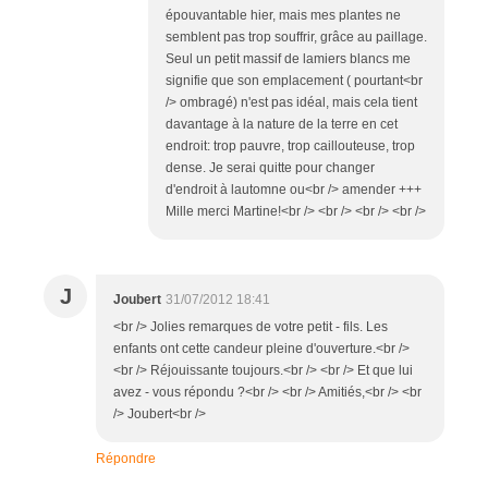
épouvantable hier, mais mes plantes ne
semblent pas trop souffrir, grâce au paillage.
Seul un petit massif de lamiers blancs me
signifie que son emplacement ( pourtant<br
/> ombragé) n'est pas idéal, mais cela tient
davantage à la nature de la terre en cet
endroit: trop pauvre, trop caillouteuse, trop
dense. Je serai quitte pour changer
d'endroit à lautomne ou<br /> amender +++
Mille merci Martine!<br /> <br /> <br /> <br />
J
Joubert
31/07/2012 18:41
<br /> Jolies remarques de votre petit - fils. Les
enfants ont cette candeur pleine d'ouverture.<br />
<br /> Réjouissante toujours.<br /> <br /> Et que lui
avez - vous répondu ?<br /> <br /> Amitiés,<br /> <br
/> Joubert<br />
Répondre