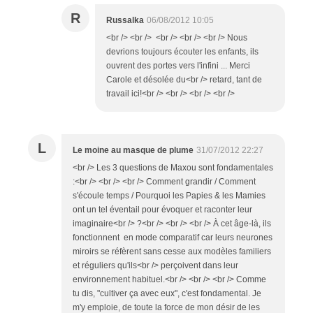
R
Russalka
06/08/2012 10:05
<br /> <br /> <br /> <br /> <br /> Nous
devrions toujours écouter les enfants, ils
ouvrent des portes vers l'infini ... Merci
Carole et désolée du<br /> retard, tant de
travail ici!<br /> <br /> <br /> <br />
L
Le moine au masque de plume
31/07/2012 22:27
<br /> Les 3 questions de Maxou sont fondamentales
:<br /> <br /> <br /> Comment grandir / Comment
s'écoule temps / Pourquoi les Papies & les Mamies
ont un tel éventail pour évoquer et raconter leur
imaginaire<br /> ?<br /> <br /> <br /> À cet âge-là, ils
fonctionnent en mode comparatif car leurs neurones
miroirs se réfèrent sans cesse aux modèles familiers
et réguliers qu'ils<br /> perçoivent dans leur
environnement habituel.<br /> <br /> <br /> Comme
tu dis, "cultiver ça avec eux", c'est fondamental. Je
m'y emploie, de toute la force de mon désir de les