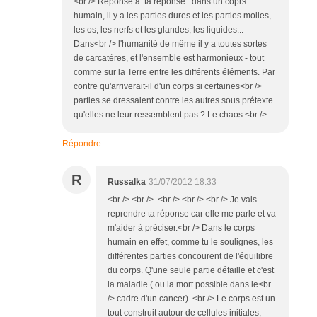
<br /> Réponse à ta réponse : dans un coprs
humain, il y a les parties dures et les parties molles,
les os, les nerfs et les glandes, les liquides...
Dans<br /> l'humanité de même il y a toutes sortes
de carcatères, et l'ensemble est harmonieux - tout
comme sur la Terre entre les différents éléments. Par
contre qu'arriverait-il d'un corps si certaines<br />
parties se dressaient contre les autres sous prétexte
qu'elles ne leur ressemblent pas ? Le chaos.<br />
Répondre
R
Russalka
31/07/2012 18:33
<br /> <br /> <br /> <br /> <br /> Je vais
reprendre ta réponse car elle me parle et va
m'aider à préciser.<br /> Dans le corps
humain en effet, comme tu le soulignes, les
différentes parties concourent de l'équilibre
du corps. Q'une seule partie défaille et c'est
la maladie ( ou la mort possible dans le<br
/> cadre d'un cancer) .<br /> Le corps est un
tout construit autour de cellules initiales,