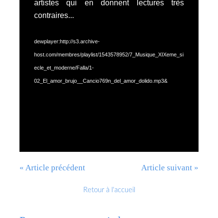
artistes qui en donnent lectures très
contraires...
dewplayer:http://s3.archive-
host.com/membres/playlist/1543578952/7_Musique_XIXeme_si
ecle_et_moderne/Falla/1-
02_El_amor_brujo__Cancio769n_del_amor_dolido.mp3&
« Article précédent
Article suivant »
Retour à l'accueil