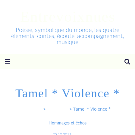
Entrevoixnues
Poésie, symbolique du monde, les quatre
éléments, contes, écoute, accompagnement,
musique
Tamel * Violence *
Entrevoixnues
>
Categories
>
Tamel * Violence *
Hommages et échos
25.10.2011
…