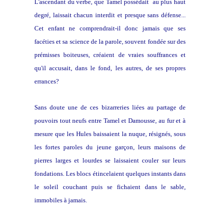
L'ascendant du verbe, que Tamel possédait au plus haut
degré, laissait chacun interdit et presque sans défense...
Cet enfant ne comprendrait-il donc jamais que ses
facéties et sa science de la parole, souvent fondée sur des
prémisses boiteuses, créaient de vraies souffrances et
qu'il accusait, dans le fond, les autres, de ses propres
errances?
Sans doute une de ces bizarreries liées au partage de
pouvoirs tout neufs entre Tamel et Damousse, au fur et à
mesure que les Hules baissaient la nuque, résignés, sous
les fortes paroles du jeune garçon, leurs maisons de
pierres larges et lourdes se laissaient couler sur leurs
fondations. Les blocs étincelaient quelques instants dans
le soleil couchant puis se fichaient dans le sable,
immobiles à jamais.