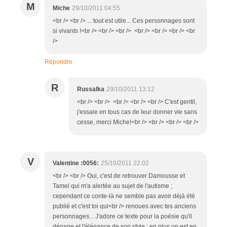
M
Miche
29/10/2011 04:55
<br /> <br /> ... tout est utile... Ces personnages sont
si vivants !<br /> <br /> <br /> <br /> <br /> <br /> <br
/>
Répondre
R
Russalka
29/10/2011 13:12
<br /> <br /> <br /> <br /> <br /> C'est gentil,
j'essaie en tous cas de leur donner vie sans
cesse, merci Miche!<br /> <br /> <br /> <br />
V
Valentine :0056:
25/10/2011 22:02
<br /> <br /> Oui, c'est de retrouver Damousse et
Tamel qui m'a alertée au sujet de l'autisme ;
cependant ce conte-là ne semble pas avoir déjà été
publié et c'est toi qui<br /> renoues avec tes anciens
personnages... J'adore ce texte pour la poésie qu'il
dégage et l'élégance de son style ; en plus on est en