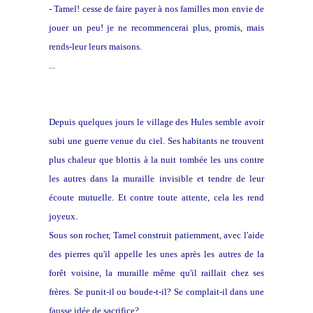
- Tamel! cesse de faire payer à nos familles mon envie de
jouer un peu! je ne recommencerai plus, promis, mais
rends-leur leurs maisons.
...
Depuis quelques jours le village des Hules semble avoir
subi une guerre venue du ciel. Ses habitants ne trouvent
plus chaleur que blottis à la nuit tombée les uns contre
les autres dans la muraille invisible et tendre de leur
écoute mutuelle. Et contre toute attente, cela les rend
joyeux.
Sous son rocher, Tamel construit patiemment, avec l'aide
des pierres qu'il appelle les unes après les autres de la
forêt voisine, la muraille même qu'il raillait chez ses
frères. Se punit-il ou boude-t-il? Se complait-il dans une
fausse idée de sacrifice?