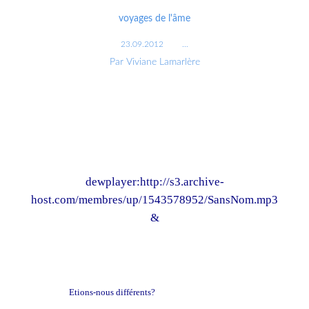
voyages de l'âme
23.09.2012
…
Par Viviane Lamarlère
dewplayer:http://s3.archive-
host.com/membres/up/1543578952/SansNom.mp3
&
Etions-nous différents?