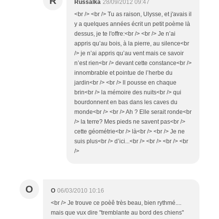
R
Russalka
28/09/2012 09:47
<br /> <br /> Tu as raison, Ulysse, et j'avais il
y a quelques années écrit un petit poème là
dessus, je te l'offre:<br /> <br /> Je n’ai
appris qu’au bois, à la pierre, au silence<br
/> je n’ai appris qu’au vent mais ce savoir
n’est rien<br /> devant cette constance<br />
innombrable et pointue de l’herbe du
jardin<br /> <br /> ll pousse en chaque
brin<br /> la mémoire des nuits<br /> qui
bourdonnent en bas dans les caves du
monde<br /> <br /> Ah ? Elle serait ronde<br
/> la terre? Mes pieds ne savent pas<br />
cette géométrie<br /> là<br /> <br /> Je ne
suis plus<br /> d’ici...<br /> <br /> <br /> <br
/>
O
O
06/03/2010 10:16
<br /> Je trouve ce poèê très beau, bien rythmé....
mais que vux dire "tremblante au bord des chiens"