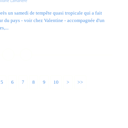
iviane Lamarlère
 Après un samedi de tempête quasi tropicale qui a fait
eur du pays - voir chez Valentine - accompagnée d'un
s,...
ire la suite
5
6
7
8
9
10
20
30
>
>>