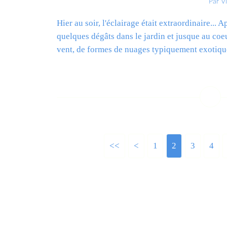
Par V
Hier au soir, l'éclairage était extraordinaire...
quelques dégâts dans le jardin et jusque au co
vent, de formes de nuages typiquement exotique
L
<<
<
1
2
3
4