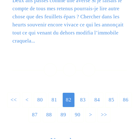
Deux ans passés comme une averse Si je faisais le
compte de tous mes retenus pourrais-je lire autre
chose que des feuillets épars ? Chercher dans les
heurts souvenir encore vivace ce qui les annonçait
tout ce qui venant du dehors modifia l’immobile
craquela...
Lire la suite
<<
<
10
20
30
40
50
60
70
80
81
82
83
84
85
86
87
88
89
90
100
200
>
>>