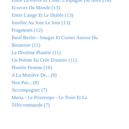
Entre La Pierre Et L'eau: L'espagne Du Nord
(14)
Ecorces Du Monde
(13)
Entre L'ange Et Le Diable
(13)
Insolite Au Jour Le Jour
(13)
Fragments
(12)
Basil Besler - Images Et Contes Autour Du
Botaniste
(11)
La Dixième Planète
(11)
Un Poème En Crée D'autres
(11)
Planète Femme
(10)
A La Manière De...
(8)
Non Pas...
(8)
Accompagner
(7)
Maria - Le Printemps - Le Train Et La
Télécommande
(7)