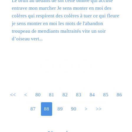
Le bruit au dedans de soi cette ombre qui accuse
entrave mon marcher Je sens monter en moi des
colères qui respirent des colères à tuer ce qui fleure
je sens monter en moi les mots de l'abandon
troupeau de mendiants maltraités vite un soir
d’oiseau vert...
Lire la suite
<<
<
10
20
30
40
50
60
70
80
81
82
83
84
85
86
87
88
89
90
100
200
>
>>