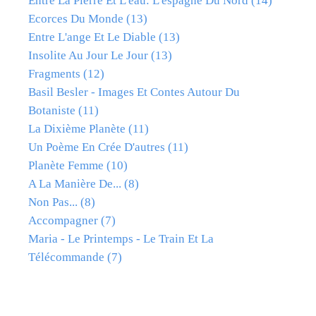
Entre La Pierre Et L'eau: L'espagne Du Nord
(14)
Ecorces Du Monde
(13)
Entre L'ange Et Le Diable
(13)
Insolite Au Jour Le Jour
(13)
Fragments
(12)
Basil Besler - Images Et Contes Autour Du
Botaniste
(11)
La Dixième Planète
(11)
Un Poème En Crée D'autres
(11)
Planète Femme
(10)
A La Manière De...
(8)
Non Pas...
(8)
Accompagner
(7)
Maria - Le Printemps - Le Train Et La
Télécommande
(7)