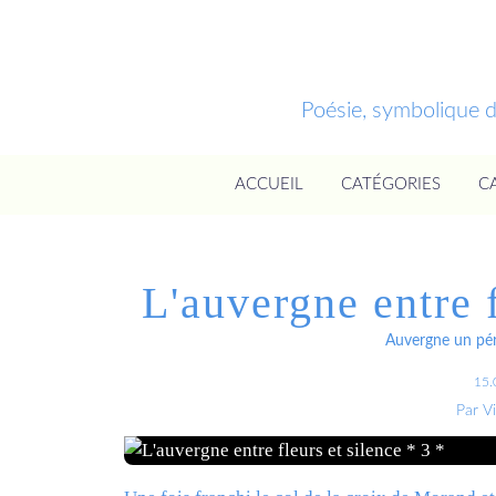
Poésie, symbolique 
ACCUEIL
CATÉGORIES
C
L'auvergne entre f
Auvergne un péri
15.
Par V