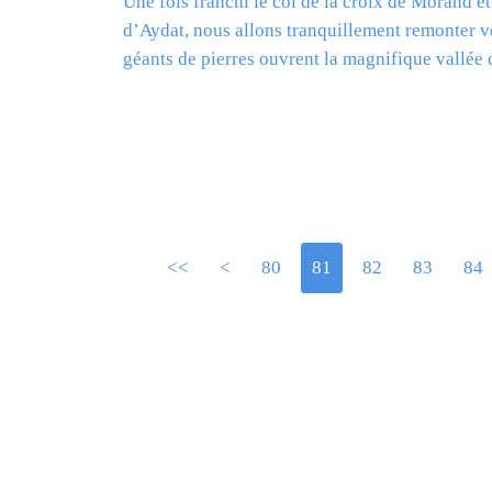
Une fois franchi le col de la croix de Morand et
d’Aydat, nous allons tranquillement remonter ver
géants de pierres ouvrent la magnifique vallée d
L
<<
<
10
20
30
40
50
60
70
80
81
82
83
84