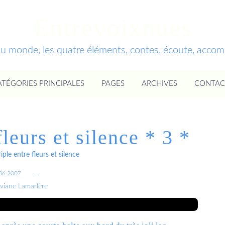
Entrevoixnues
du monde, les quatre éléments, contes, écoute, acc
ATÉGORIES PRINCIPALES
PAGES
ARCHIVES
CONTAC
leurs et silence * 3 *
ple entre fleurs et silence
06.2007
…
iviane Lamarlère