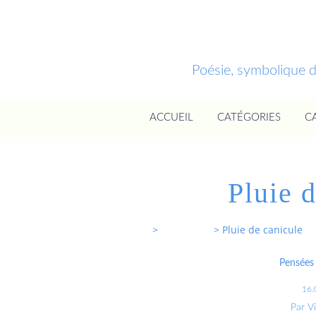
Poésie, symbolique 
ACCUEIL
CATÉGORIES
C
Pluie 
Entrevoixnues
>
Categories
>
Pluie de canicule
Pensées 
16.
Par V