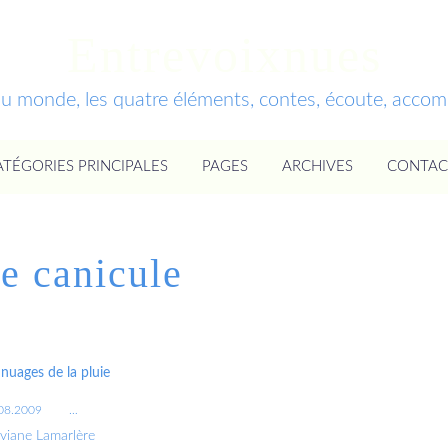
Entrevoixnues
du monde, les quatre éléments, contes, écoute, acc
ATÉGORIES PRINCIPALES
PAGES
ARCHIVES
CONTAC
de canicule
nuages de la pluie
08.2009
…
iviane Lamarlère