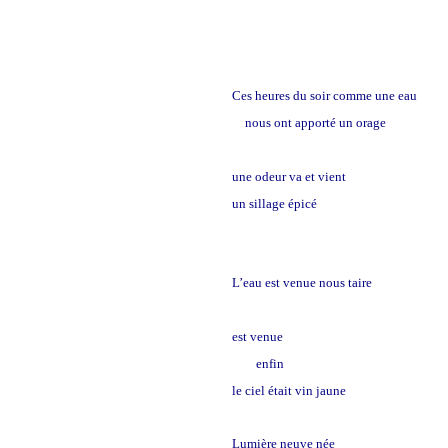
Ces heures du soir comme une eau
somb
nous ont apporté un orage
une odeur va et vient
un sillage épicé
L’eau est venue nous taire
l’eau
est venue
enfin
le ciel était vin jaune
L
umière neuve née