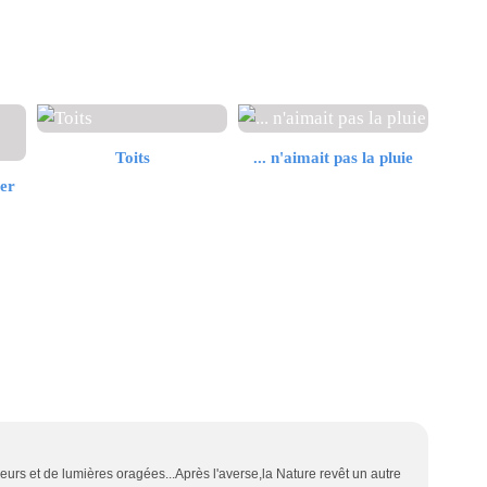
Toits
... n'aimait pas la pluie
er
deurs et de lumières oragées...Après l'averse,la Nature revêt un autre