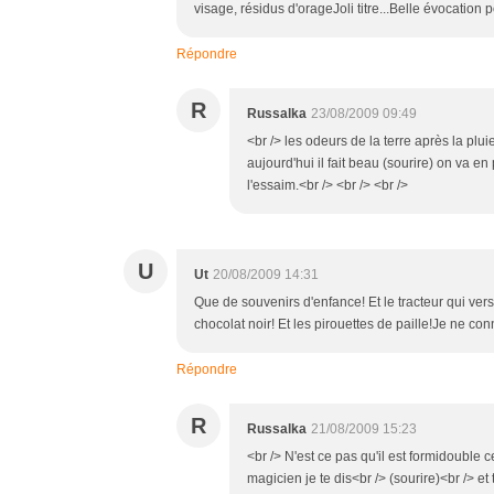
visage, résidus d'orageJoli titre...Belle évocation p
Répondre
R
Russalka
23/08/2009 09:49
<br /> les odeurs de la terre après la plu
aujourd'hui il fait beau (sourire) on va en
l'essaim.<br /> <br /> <br />
U
Ut
20/08/2009 14:31
Que de souvenirs d'enfance! Et le tracteur qui versait
chocolat noir! Et les pirouettes de paille!Je ne conn
Répondre
R
Russalka
21/08/2009 15:23
<br /> N'est ce pas qu'il est formidouble c
magicien je te dis<br /> (sourire)<br /> et