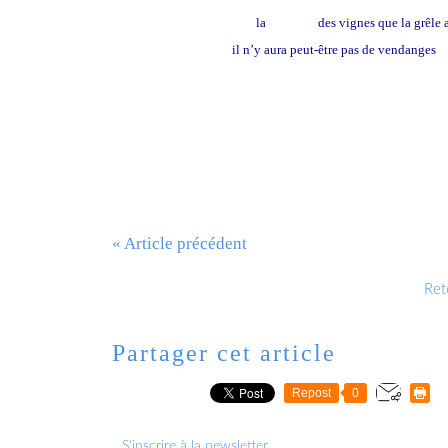
la
tristesse
des vignes que la grêle 
il n’y aura peut-être pas de vendanges
« Article précédent
Reto
Partager cet article
Repost
0
S'inscrire à la newsletter