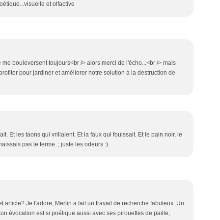
oétique...visuelle et olfactive
ie me bouleversent toujours<br /> alors merci de l'écho...<br /> mais
 profiter pour jardiner et améliorer notre solution à la destruction de
. Et les taons qui vrillaient. Et la faux qui fouissait. Et le pain noir, le
aissais pas le terme..; juste les odeurs :)
et article? Je l'adore, Merlin a fait un travail de recherche fabuleux. Un
 ton évocation est si poétique aussi avec ses pirouettes de paille,