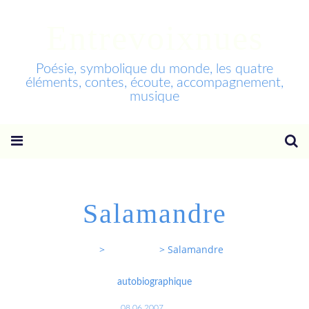
Entrevoixnues
Poésie, symbolique du monde, les quatre
éléments, contes, écoute, accompagnement,
musique
Salamandre
Entrevoixnues
>
Categories
>
Salamandre
autobiographique
08.06.2007
…