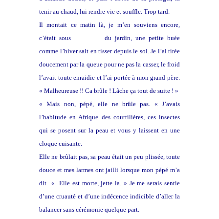
tenir au chaud, lui rendre vie et souffle. Trop tard.
Il montait ce matin là, je m’en souviens encore,
c’était sous
un tilleul
du jardin, une petite buée
comme l’hiver sait en tisser depuis le sol. Je l’ai tirée
doucement par la queue pour ne pas la casser, le froid
l’avait toute enraidie et l’ai portée à mon grand père.
« Malheureuse !! Ca brûle ! Lâche ça tout de suite ! »
« Mais non, pépé, elle ne brûle pas. « J’avais
l’habitude en Afrique des courtilières, ces insectes
qui se posent sur la peau et vous y laissent en une
cloque cuisante.
Elle ne brûlait pas, sa peau était un peu plissée, toute
douce et mes larmes ont jailli lorsque mon pépé m’a
dit « Elle est morte, jette la. » Je me serais sentie
d’une cruauté et d’une indécence indicible d’aller la
balancer sans cérémonie quelque part.