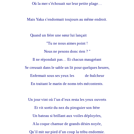
Où la mer s’échouait sur leur petite plage…
Mais Yaka s’endormait toujours au même endroit.
Quand un frère une sœur lui lançait
maladroit
"Tu ne nous aimes point !
Nous ne pesons donc rien ? "
Il ne répondait pas… Et chacun maugréant
Se creusait dans le sable un lit pour quelques heures,
Enfermait sous ses yeux les
rêves
de fraîcheur
En traitant le marin de noms très mécontents.
Un jour vint où l’un d’eux resta les yeux ouverts
Et vit sortir du nez du piroguier son frère
Un bateau si brillant aux voiles déployées,
A la coque charnue de grands désirs noyée,
Qu’il mit sur pied d’un coup la tribu endormie.