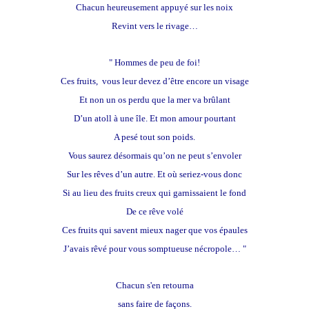
Chacun heureusement appuyé sur les noix
Revint vers le rivage…
" Hommes de peu de foi!
Ces fruits, vous leur devez d’être encore un visage
Et non un os perdu que la mer va brûlant
D’un atoll à une île. Et mon amour pourtant
A pesé tout son poids.
Vous saurez désormais qu’on ne peut s’envoler
Sur les rêves d’un autre. Et où seriez-vous donc
Si au lieu des fruits creux qui garnissaient le fond
De ce rêve volé
Ces fruits qui savent mieux nager que vos épaules
J’avais rêvé pour vous somptueuse nécropole… "
Chacun s'en retourna
sans faire de façons.