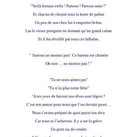
"Voilà fortune enfin ! Partons ! Partons amis !"
Et chacun de choisir sous la hutte de palme
Un peu de son chez lui à emporter là-bas.
Las le vieux piroguier ne dormait qu’au grand calme
Et il fut réveillé par tous ces falbalas.
" Surtout ne montez pas! Ce bateau est chimère
Oh non … ne montez pas ! "
"Tu ne nous aimes pas"
"Tu n’es plus notre frère"
"A tes yeux de farceur nos rêves sont légers ?
C’est ton amour pour nous que l’on devrait peser…
Nous t’avons préparé de quoi payer ton rêve
Car nous te l’achetons. Il y a sur la grève
Un petit tas de cendre