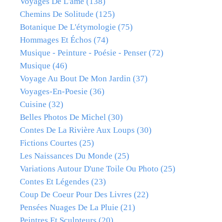
Voyages De L'âme
(138)
Chemins De Solitude
(125)
Botanique De L'étymologie
(75)
Hommages Et Échos
(74)
Musique - Peinture - Poésie - Penser
(72)
Musique
(46)
Voyage Au Bout De Mon Jardin
(37)
Voyages-En-Poesie
(36)
Cuisine
(32)
Belles Photos De Michel
(30)
Contes De La Rivière Aux Loups
(30)
Fictions Courtes
(25)
Les Naissances Du Monde
(25)
Variations Autour D'une Toile Ou Photo
(25)
Contes Et Légendes
(23)
Coup De Coeur Pour Des Livres
(22)
Pensées Nuages De La Pluie
(21)
Peintres Et Sculpteurs
(20)