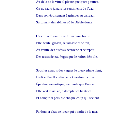
Au-delà de la vitre il pleure quelques gouttes...
On ne saura jamais les sentiments de l’eau
Dans son épuisement à grimper au carreau,
Surgissant des abîmes où le Diable doute.
On voit à l’horizon se former une boule.
Elle hésite, grossit, se ramasse et se tait,
Au ventre des nuées s’accroche et se repaît
Des restes de naufrages que le reflux déroule.
Sous les assauts des vagues le vieux phare tient,
Droit et fier. Il abrite cette âme dont la bise
Éperdue, sarcastique, n'ébranle que l'assise:
Elle s'est ressaisie, a dompté ses hantises
Et compte si paisible chaque coup qui revient.
Pardonner chaque lueur qui bondit de la mer.