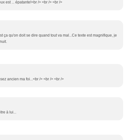
x est ... épatante!<br /> <br /> <br />
C'est ça qu'on doit se dire quand tout va mal...Ce texte est magnifique, je
nuit.
sez ancien ma foi...<br /> <br /> <br />
re à lui...