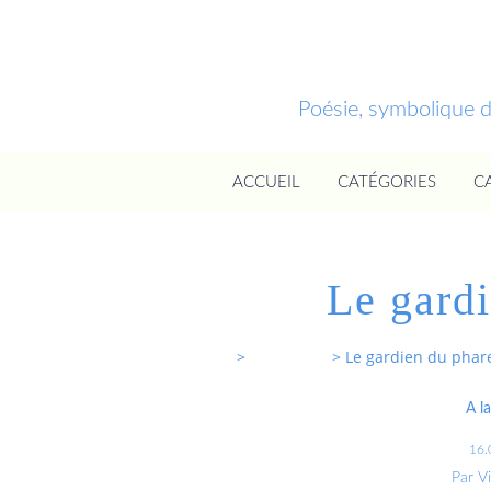
Poésie, symbolique 
ACCUEIL
CATÉGORIES
C
Le gard
Entrevoixnues
>
Categories
>
Le gardien du phar
A l
16.
Par V