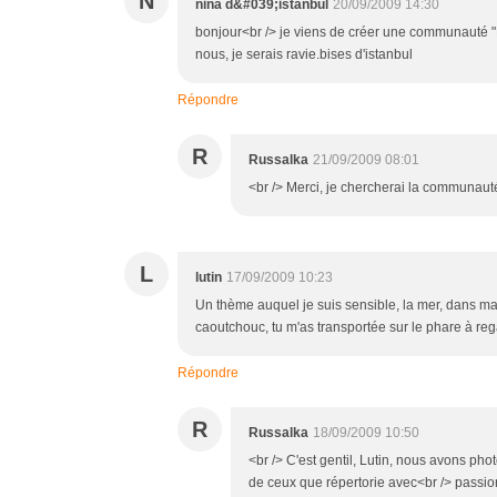
N
nina d&#039;istanbul
20/09/2009 14:30
bonjour<br /> je viens de créer une communauté "Le
nous, je serais ravie.bises d'istanbul
Répondre
R
Russalka
21/09/2009 08:01
<br /> Merci, je chercherai la communaut
L
lutin
17/09/2009 10:23
Un thème auquel je suis sensible, la mer, dans ma 
caoutchouc, tu m'as transportée sur le phare à reg
Répondre
R
Russalka
18/09/2009 10:50
<br /> C'est gentil, Lutin, nous avons p
de ceux que répertorie avec<br /> passio