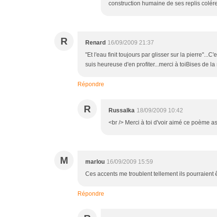
construction humaine de ses replis coléreu
R
Renard
16/09/2009 21:37
"Et l'eau finit toujours par glisser sur la pierre"...
suis heureuse d'en profiter...merci à toiBises de la 
Répondre
R
Russalka
18/09/2009 10:42
<br /> Merci à toi d'voir aimé ce poème as
M
marlou
16/09/2009 15:59
Ces accents me troublent tellement ils pourraient êt
Répondre