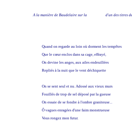
A la manière de Baudelaire sur la
contrainte
d'un des titres d
Quand on regarde au loin où dorment les tempêtes
Que le cœur enclos dans sa cage, effrayé,
On devine les anges, aux ailes endeuillées
Repliés à la nuit que le vent déchiquette
On se sent seul et nu. Adossé aux vieux murs
Fouillés de trop de sel déposé par la gueuse
On essaie de se fondre à l'ombre graniteuse...
Ô vagues enragées d'une faim monstrueuse
Vous rongez mon futur.