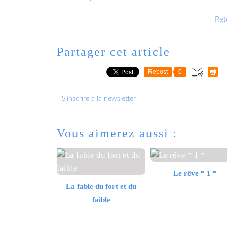
Reto
Partager cet article
Repost
0
S'inscrire à la newsletter
Vous aimerez aussi :
Le rêve * 1 *
La fable du fort et du
faible