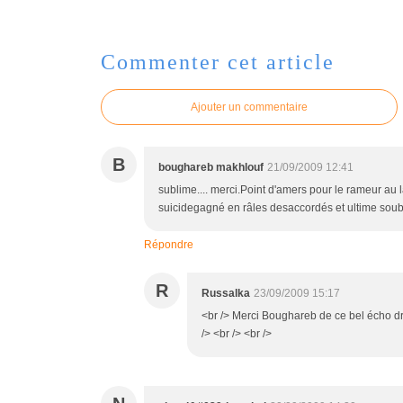
Commenter cet article
Ajouter un commentaire
B
boughareb makhlouf
21/09/2009 12:41
sublime.... merci.Point d'amers pour le rameur au 
suicidegagné en râles desaccordés et ultime soubre
Répondre
R
Russalka
23/09/2009 15:17
<br /> Merci Boughareb de ce bel écho dr
/> <br /> <br />