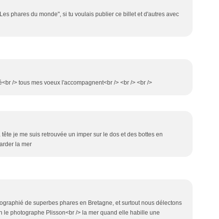
s phares du monde", si tu voulais publier ce billet et d'autres avec
é<br /> tous mes voeux l'accompagnent<br /> <br /> <br />
tête je me suis retrouvée un imper sur le dos et des bottes en
arder la mer
hotographié de superbes phares en Bretagne, et surtout nous délectons
n le photographe Plisson<br /> la mer quand elle habille une