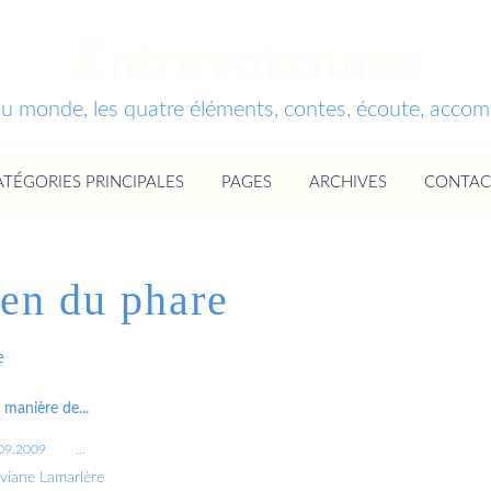
Entrevoixnues
du monde, les quatre éléments, contes, écoute, acc
ATÉGORIES PRINCIPALES
PAGES
ARCHIVES
CONTAC
ien du phare
e
a manière de...
09.2009
…
iviane Lamarlère