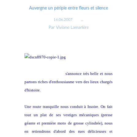
Auvergne un périple entre fleurs et silence
14.06.2007
…
Par Viviane Lamarlère
Le météo de ce jour-là
s'annonce très belle et nous
partons riches d'enthousiasme vers des lieux chargés
d'histoire.
Une route tranquille nous conduit à Issoire. On fait
tout un plat de ses vestiges mécaniques (presse
géante et première moto de grosse cylindrée), nous
en retiendrons d'abord des rues délicieuses et