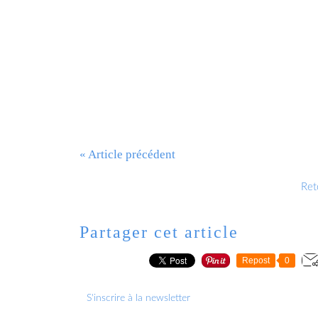
Pablo Casals: Nigra sum
« Article précédent
Reto
Partager cet article
Repost
0
S'inscrire à la newsletter