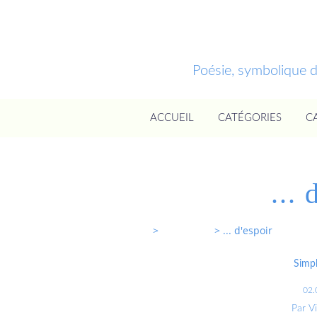
Poésie, symbolique 
ACCUEIL
CATÉGORIES
C
... 
Entrevoixnues
>
Categories
>
... d'espoir
Simpl
02.
Par V