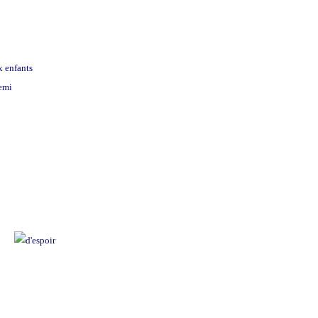
x enfants
nemi