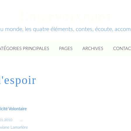
Entrevoixnues
du monde, les quatre éléments, contes, écoute, acc
ATÉGORIES PRINCIPALES
PAGES
ARCHIVES
CONTAC
d'espoir
icité Volontaire
01.2010
…
iviane Lamarlère