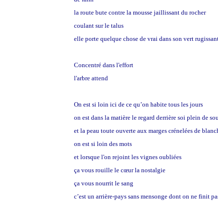
la route bute contre la mousse jaillissant du rocher
coulant sur le talus
elle porte quelque chose de vrai dans son vert rugissan
Concentré dans l'effort
l'arbre attend
On est si loin ici de ce qu’on habite tous les jours
on est dans la matière le regard derrière soi plein de s
et la peau toute ouverte aux marges crénelées de blanc
on est si loin des mots
et lorsque l'on rejoint les vignes oubliées
ça vous rouille le cœur la nostalgie
ça vous nourrit le sang
c’est un arrière-pays sans mensonge dont on ne finit pa