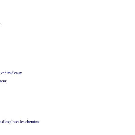
t
ouvenirs d'eaux
heur
s d’explorer les chemins