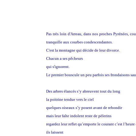
Pas très loin d'Arreau, dans nos proches Pyrénées, c
tranquille aux courbes condescendantes.
C'est la montagne qui décide de leur divorce.
Chacun a ses pêcheurs
qui s'ignorent.
Le premier bouscule un peu parfois ses frondaisons sauv
Des arbres élancés s’y abreuvent tout du long
la poitrine tendue vers le ciel
quelques oiseaux s’y posent avant de rebondir
mais leur faîte indolent reste de pèlerins
regardez leur reflet qu’emporte le courant c’est l’heur
ils laissent