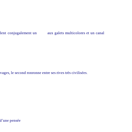
oulent conjugalement un
Gave
aux galets multicolores et un canal
ages, le second ronronne entre ses rives très civilisées.
e d’une pensée