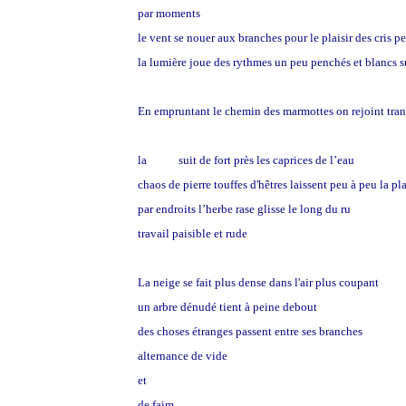
par moments
le vent se nouer aux branches pour le plaisir des cris p
la lumière joue des rythmes un peu penchés et blancs s
En empruntant le chemin des marmottes on rejoint tra
la Vallée d’Aure.
la
route
suit de fort près les caprices de l’eau
chaos de pierre touffes d'hêtres laissent peu à peu la pl
par endroits l’herbe rase glisse le long du ru
travail paisible et rude
La neige se fait plus dense dans l'air plus coupant
un arbre dénudé tient à peine debout
des choses étranges passent entre ses branches
alternance de vide
et
de faim