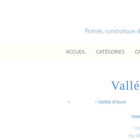
Poésie, symbolique 
ACCUEIL
CATÉGORIES
C
Vall
Entrevoixnues
>
Categories
>
Vallée d'Aure
voya
13.
Par V