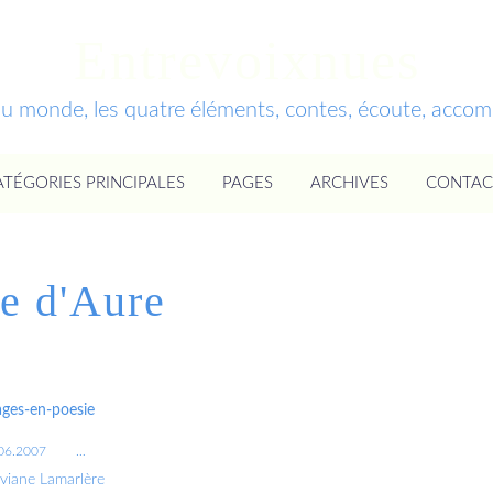
Entrevoixnues
du monde, les quatre éléments, contes, écoute, acc
ATÉGORIES PRINCIPALES
PAGES
ARCHIVES
CONTAC
ée d'Aure
ges-en-poesie
06.2007
…
iviane Lamarlère