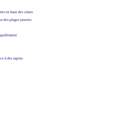
etits en haut des cimes
ur des plages jaunies
nquillement
ace à des sapins