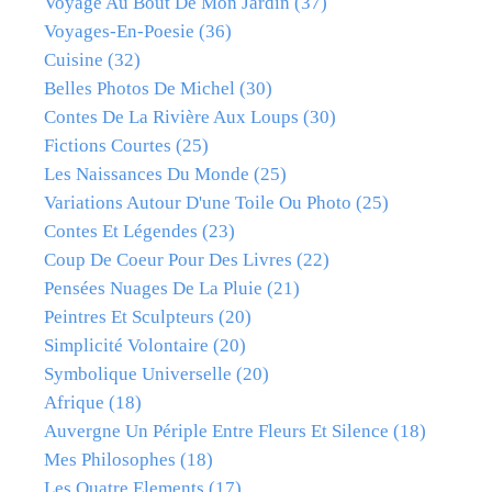
Voyage Au Bout De Mon Jardin
(37)
Voyages-En-Poesie
(36)
Cuisine
(32)
Belles Photos De Michel
(30)
Contes De La Rivière Aux Loups
(30)
Fictions Courtes
(25)
Les Naissances Du Monde
(25)
Variations Autour D'une Toile Ou Photo
(25)
Contes Et Légendes
(23)
Coup De Coeur Pour Des Livres
(22)
Pensées Nuages De La Pluie
(21)
Peintres Et Sculpteurs
(20)
Simplicité Volontaire
(20)
Symbolique Universelle
(20)
Afrique
(18)
Auvergne Un Périple Entre Fleurs Et Silence
(18)
Mes Philosophes
(18)
Les Quatre Elements
(17)