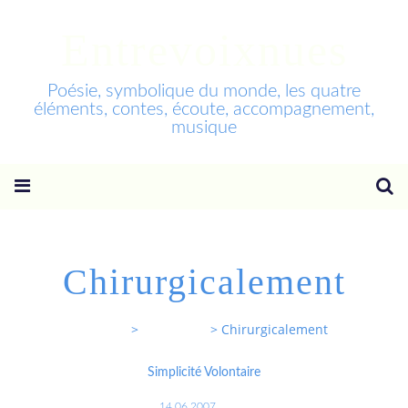
Entrevoixnues
Poésie, symbolique du monde, les quatre
éléments, contes, écoute, accompagnement,
musique
Chirurgicalement
Entrevoixnues
>
Categories
>
Chirurgicalement
Simplicité Volontaire
14.06.2007
…