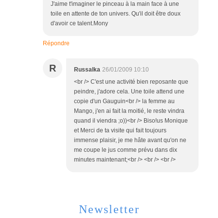
J'aime t'imaginer le pinceau à la main face à une
toile en attente de ton univers. Qu'il doit être doux
d'avoir ce talent.Mony
Répondre
R
Russalka
26/01/2009 10:10
<br /> C'est une activité bien reposante que
peindre, j'adore cela. Une toile attend une
copie d'un Gauguin<br /> la femme au
Mango, j'en ai fait la moitié, le reste vindra
quand il viendra ;o))<br /> Biso!us Monique
et Merci de ta visite qui fait toujours
immense plaisir, je me hâte avant qu'on ne
me coupe le jus comme prévu dans dix
minutes maintenant;<br /> <br /> <br />
Newsletter