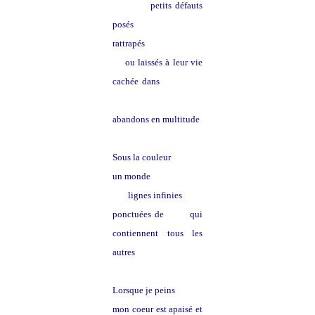
petits défauts
posés
rattrapés
ou laissés à leur vie
cachée dans
les plis et
replis
abandons en multitude
Sous la couleur
un monde
lignes infinies
ponctuées
de
lieux
qui
contiennent tous les
autres
Lorsque je peins
mon coeur est apaisé et