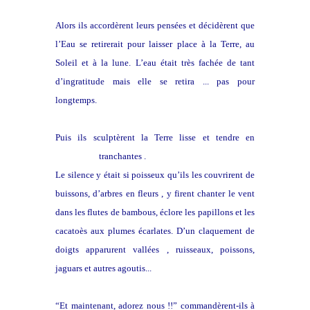
Alors ils accordèrent leurs pensées et décidèrent que
l’Eau se retirerait pour laisser place à la Terre, au
Soleil et à la lune. L’eau était très fachée de tant
d’ingratitude mais elle se retira ... pas pour
longtemps.
Puis ils sculptèrent la Terre lisse et tendre en
montagnes
tranchantes .
Le silence y était si poisseux qu’ils les couvrirent de
buissons, d’arbres en fleurs , y firent chanter le vent
dans les flutes de bambous, éclore les papillons et les
cacatoès aux plumes écarlates. D’un claquement de
doigts apparurent vallées , ruisseaux, poissons,
jaguars et autres agoutis...
“Et maintenant, adorez nous !!” commandèrent-ils à