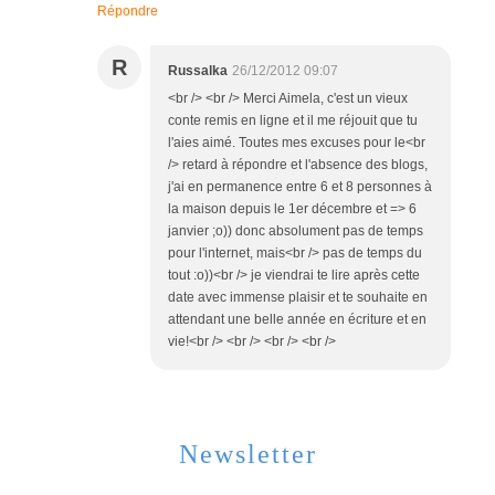
Répondre
R
Russalka
26/12/2012 09:07
<br /> <br /> Merci Aimela, c'est un vieux
conte remis en ligne et il me réjouit que tu
l'aies aimé. Toutes mes excuses pour le<br
/> retard à répondre et l'absence des blogs,
j'ai en permanence entre 6 et 8 personnes à
la maison depuis le 1er décembre et => 6
janvier ;o)) donc absolument pas de temps
pour l'internet, mais<br /> pas de temps du
tout :o))<br /> je viendrai te lire après cette
date avec immense plaisir et te souhaite en
attendant une belle année en écriture et en
vie!<br /> <br /> <br /> <br />
Newsletter