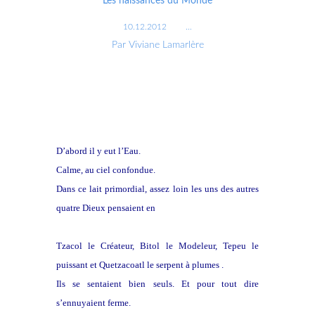
Les naissances du Monde
10.12.2012
…
Par Viviane Lamarlère
D’abord il y eut l’Eau.
Calme, au ciel confondue.
Dans ce lait primordial, assez loin les uns des autres
quatre Dieux pensaient en
silence
Tzacol le Créateur, Bitol le Modeleur, Tepeu le
puissant et Quetzacoatl le serpent à plumes .
Ils se sentaient bien seuls. Et pour tout dire
s’ennuyaient ferme.