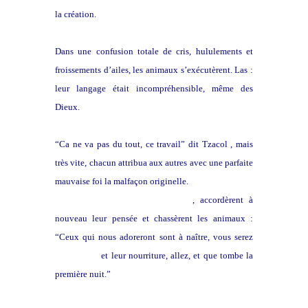
la création.
Dans une confusion totale de cris, hululements et
froissements d’ailes, les animaux s’exécutèrent. Las :
leur langage était incompréhensible, même des
Dieux.
“Ca ne va pas du tout, ce travail” dit Tzacol , mais
très vite, chacun attribua aux autres avec une parfaite
mauvaise foi la malfaçon originelle.
A la fin, ils prirent un diapason
, accordèrent à
nouveau leur pensée et chassèrent les animaux :
“Ceux qui nous adoreront sont à naître, vous serez
leur parure
et leur nourriture, allez, et que tombe la
première nuit.”