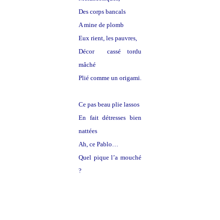
Des corps bancals
A mine de plomb
Eux rient, les pauvres,
Décor cassé tordu
mâché
Plié comme un origami.
Ce pas beau plie lassos
En fait détresses bien
nattées
Ah, ce Pablo…
Quel pique l’a mouché
?