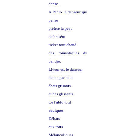
danse.
A Pablo le danseur qui
pense
préfère la peau
de braséro
ticket tout chaud
des romantiques du
bandjo.
Liveur est le danseur
de tangue haut
ébats grisants
et bas glissants
Ce Pablo tord
Sadiques
Débats
aux torts
Mélancoliques,