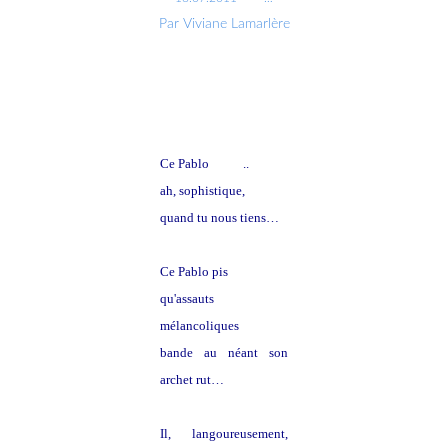
Par Viviane Lamarlère
Ce Pablo
pique
..
ah, sophistique,
quand tu nous tiens…
Ce Pablo pis
qu'assauts
tangos
mélancoliques
bande au néant son
archet rut…
Il, langoureusement,