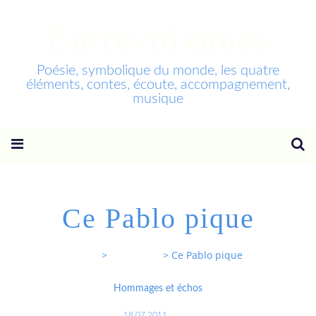
Entrevoixnues
Poésie, symbolique du monde, les quatre
éléments, contes, écoute, accompagnement,
musique
Ce Pablo pique
Entrevoixnues
>
Categories
>
Ce Pablo pique
Hommages et échos
18.07.2011
…