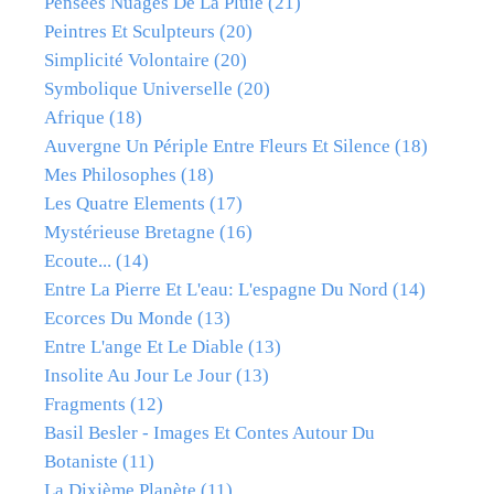
Pensées Nuages De La Pluie
(21)
Peintres Et Sculpteurs
(20)
Simplicité Volontaire
(20)
Symbolique Universelle
(20)
Afrique
(18)
Auvergne Un Périple Entre Fleurs Et Silence
(18)
Mes Philosophes
(18)
Les Quatre Elements
(17)
Mystérieuse Bretagne
(16)
Ecoute...
(14)
Entre La Pierre Et L'eau: L'espagne Du Nord
(14)
Ecorces Du Monde
(13)
Entre L'ange Et Le Diable
(13)
Insolite Au Jour Le Jour
(13)
Fragments
(12)
Basil Besler - Images Et Contes Autour Du
Botaniste
(11)
La Dixième Planète
(11)