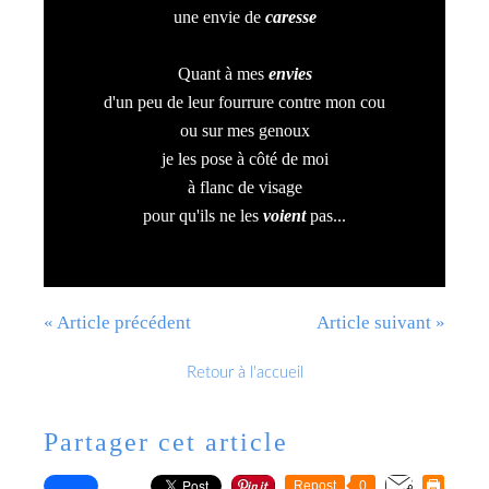
une envie de
caresse
Quant à mes
envies
d'un peu de leur fourrure contre mon cou
ou sur mes genoux
je les pose à côté de moi
à flanc de visage
pour qu'ils ne les
voient
pas...
« Article précédent
Article suivant »
Retour à l'accueil
Partager cet article
Repost
0