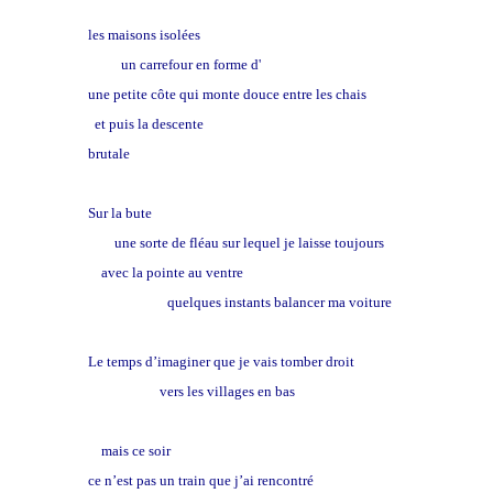
midi
les maisons isolées
un carrefour en forme d'
étoile très vieille
une petite côte qui monte douce entre les chais
et puis la descente
brutale
Sur la bute
une sorte de fléau sur lequel je laisse toujours
avec la pointe au ventre
quelques instants balancer ma voiture
Le temps d’imaginer que je vais tomber droit
vers les villages en bas
mais ce soir
ce n’est pas un train que j’ai rencontré