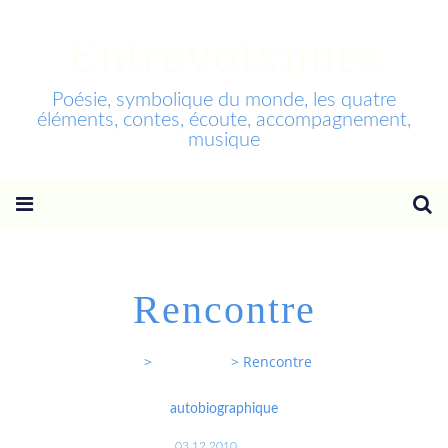
Entrevoixnues
Poésie, symbolique du monde, les quatre
éléments, contes, écoute, accompagnement,
musique
Rencontre
Entrevoixnues
>
Categories
>
Rencontre
autobiographique
03.12.2010
…