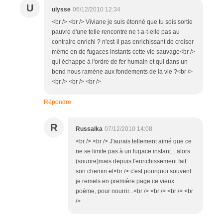
U
ulysse
06/12/2010 12:34
<br /> <br /> Viviane je suis étonné que tu sois sortie
pauvre d'une telle rencontre ne t-a-t-elle pas au
contraire enrichi ? n'est-il pas enrichissant de croiser
même en de fugaces instants cette vie sauvage<br />
qui échappe à l'ordre de fer humain et qui dans un
bond nous ramène aux fondements de la vie ?<br />
<br /> <br /> <br />
Répondre
R
Russalka
07/12/2010 14:08
<br /> <br /> J'aurais tellement aimé que ce
ne se limite pas à un fugace instant... alors
(sourire)mais depuis l'enrichissement fait
son chemin et<br /> c'est pourquoi souvent
je remets en première page ce vieux
poème, pour nourrir...<br /> <br /> <br /> <br
/>