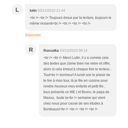
L
lutin
03/12/2010 21:44
<br /> <br /> Toujours émue par la lecture, toujours le
même ressenti<br /> <br /> <br /> <br />
Répondre
R
Russalka
04/12/2010 09:14
<br /> <br /> Merci Lutin, il y a comme cela
des textes que j'aime bien me relire et offrir,
alors si cela émeut à chaque fois le lecteur...
Tout<br /> bonheur! A lundi soir le plaisir de
te lire à mon tour, là je file en cuisine pour
rendre heureux mes enfants et petit fils ,
tous présents ce WE ( et Bruno, le papa de
Maxou, toute la<br /> semaine qui vient
chez nous pour cause de ses études à
Bordeaux)<br /> <br /> <br /> <br />