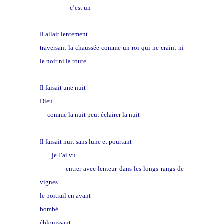
c’est un
chevreuil.
Il allait lentement
traversant la chaussée comme un roi qui ne craint ni
le noir ni la route
Il faisait une nuit
Dieu…
comme la nuit peut éclairer la nuit
Il faisait nuit sans lune et pourtant
je l’ai vu
entrer avec lenteur dans les longs rangs de
vignes
le poitrail en avant
bombé
éblouissant