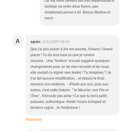
car ma mère devient très très dépendante et
isoléeje vis entre deux foyers, pas
simplemais pense à toi. Bisous Martine et
merci
A
agnès
21/11/2007 09:04
Que j'ai pris plaisir à lire ton poème, Viviane ! Grand
plaisir ! Tu dis tout haut ce que je rumine
souvent... Une "lectrice" m'avait suggéré quelques
changements pour un de mes recueils et du coup,
elle voulait co-signer mes textes ! Tu imagines ? Je
n'ai fait aucune modification... et depuis le froid
menace nos relations. :-/Plaire aux uns, puis aux
autres, c'est cette histoire " le Meunier, son Fils et
l'Âne"...N'écoute pas amie ! Ce que tu écris jaillit,
puissant, authentique. Reste l'oison échappé et
deviens cygne...Je t'embrasse !
Répondre