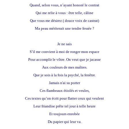
Quand, selon vous, n’ayant honoré le contrat
Qui me relie à vous : être telle, câline
Que vous me désirez ( douce voix de castrat)
Ma peau mériterait une tendre fessée ?
Je ne sais
S’il me convient à moi de ronger mon espace
Pour accomplir le vôtre. On veut que je jacasse
Aux couleurs de mes maîtres.
Que je sois à la fois la psyché, la fenêtre.
Jamais n'ai su porter
Ces flambeaux étiolés et veules,
Ces textes qu’on écrit pour flatter ceux qui veulent
Leur friandise prête tel jour à telle heure
Et toujours enrobée
Du papier qui leur va.