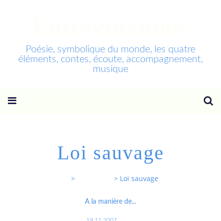
Entrevoixnues
Poésie, symbolique du monde, les quatre
éléments, contes, écoute, accompagnement,
musique
Loi sauvage
Entrevoixnues
>
Categories
>
Loi sauvage
A la manière de...
19.11.2007
…