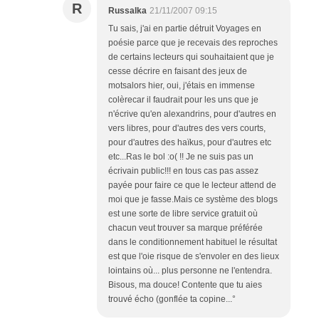
R
Russalka
21/11/2007 09:15
Tu sais, j'ai en partie détruit Voyages en
poésie parce que je recevais des reproches
de certains lecteurs qui souhaitaient que je
cesse décrire en faisant des jeux de
motsalors hier, oui, j'étais en immense
colèrecar il faudrait pour les uns que je
n'écrive qu'en alexandrins, pour d'autres en
vers libres, pour d'autres des vers courts,
pour d'autres des haïkus, pour d'autres etc
etc...Ras le bol :o( !! Je ne suis pas un
écrivain public!!! en tous cas pas assez
payée pour faire ce que le lecteur attend de
moi que je fasse.Mais ce système des blogs
est une sorte de libre service gratuit où
chacun veut trouver sa marque préférée
dans le conditionnement habituel le résultat
est que l'oie risque de s'envoler en des lieux
lointains où... plus personne ne l'entendra.
Bisous, ma douce! Contente que tu aies
trouvé écho (gonflée ta copine...°