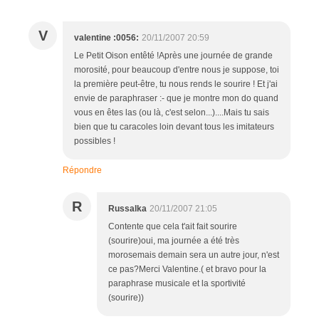
V
valentine :0056:
20/11/2007 20:59
Le Petit Oison entêté !Après une journée de grande
morosité, pour beaucoup d'entre nous je suppose, toi
la première peut-être, tu nous rends le sourire ! Et j'ai
envie de paraphraser :- que je montre mon do quand
vous en êtes las (ou là, c'est selon...)....Mais tu sais
bien que tu caracoles loin devant tous les imitateurs
possibles !
Répondre
R
Russalka
20/11/2007 21:05
Contente que cela t'ait fait sourire
(sourire)oui, ma journée a été très
morosemais demain sera un autre jour, n'est
ce pas?Merci Valentine.( et bravo pour la
paraphrase musicale et la sportivité
(sourire))