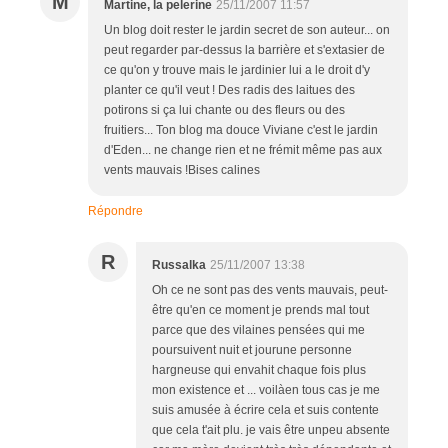
M
Martine, la pelerine
25/11/2007 11:57
Un blog doit rester le jardin secret de son auteur... on
peut regarder par-dessus la barrière et s'extasier de
ce qu'on y trouve mais le jardinier lui a le droit d'y
planter ce qu'il veut ! Des radis des laitues des
potirons si ça lui chante ou des fleurs ou des
fruitiers... Ton blog ma douce Viviane c'est le jardin
d'Eden... ne change rien et ne frémit même pas aux
vents mauvais !Bises calines
Répondre
R
Russalka
25/11/2007 13:38
Oh ce ne sont pas des vents mauvais, peut-
être qu'en ce moment je prends mal tout
parce que des vilaines pensées qui me
poursuivent nuit et jourune personne
hargneuse qui envahit chaque fois plus
mon existence et ... voilàen tous cas je me
suis amusée à écrire cela et suis contente
que cela t'ait plu. je vais être unpeu absente