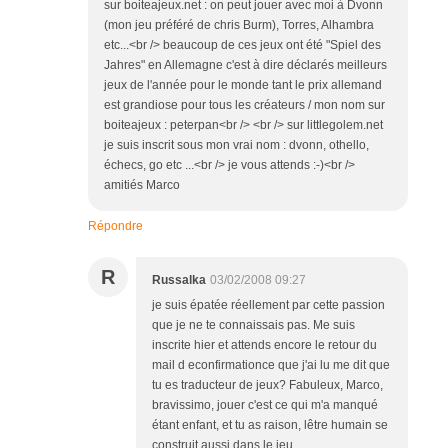
sur boiteajeux.net : on peut jouer avec moi à Dvonn
(mon jeu préféré de chris Burm), Torres, Alhambra
etc...<br /> beaucoup de ces jeux ont été "Spiel des
Jahres" en Allemagne c'est à dire déclarés meilleurs
jeux de l'année pour le monde tant le prix allemand
est grandiose pour tous les créateurs / mon nom sur
boiteajeux : peterpan<br /> <br /> sur littlegolem.net
je suis inscrit sous mon vrai nom : dvonn, othello,
échecs, go etc ...<br /> je vous attends :-)<br />
amitiés Marco
Répondre
R
Russalka
03/02/2008 09:27
je suis épatée réellement par cette passion
que je ne te connaissais pas. Me suis
inscrite hier et attends encore le retour du
mail d econfirmationce que j'ai lu me dit que
tu es traducteur de jeux? Fabuleux, Marco,
bravissimo, jouer c'est ce qui m'a manqué
étant enfant, et tu as raison, lêtre humain se
construit aussi dans le jeu.