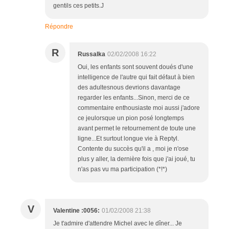
gentils ces petits.J
Répondre
R
Russalka
02/02/2008 16:22
Oui, les enfants sont souvent doués d'une
intelligence de l'autre qui fait défaut à bien
des adultesnous devrions davantage
regarder les enfants...Sinon, merci de ce
commentaire enthousiaste moi aussi j'adore
ce jeulorsque un pion posé longtemps
avant permet le retournement de toute une
ligne...Et surtout longue vie à Reptyl.
Contente du succès qu'il a , moi je n'ose
plus y aller, la dernière fois que j'ai joué, tu
n'as pas vu ma participation (*!*)
V
Valentine :0056:
01/02/2008 21:38
Je t'admire d'attendre Michel avec le dîner... Je