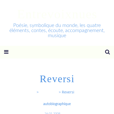
Entrevoixnues
Poésie, symbolique du monde, les quatre
éléments, contes, écoute, accompagnement,
musique
Reversi
Entrevoixnues
>
Categories
>
Reversi
autobiographique
26.01.2008
…