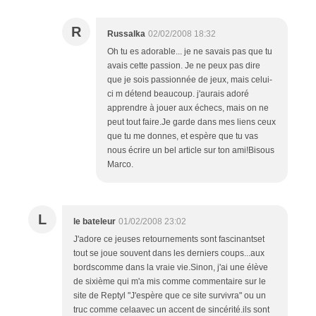
R
Russalka
02/02/2008 18:32
Oh tu es adorable... je ne savais pas que tu
avais cette passion. Je ne peux pas dire
que je sois passionnée de jeux, mais celui-
ci m détend beaucoup. j'aurais adoré
apprendre à jouer aux échecs, mais on ne
peut tout faire.Je garde dans mes liens ceux
que tu me donnes, et espère que tu vas
nous écrire un bel article sur ton ami!Bisous
Marco.
L
le bateleur
01/02/2008 23:02
J'adore ce jeuses retournements sont fascinantset
tout se joue souvent dans les derniers coups...aux
bordscomme dans la vraie vie.Sinon, j'ai une élève
de sixième qui m'a mis comme commentaire sur le
site de Reptyl "J'espère que ce site survivra" ou un
truc comme celaavec un accent de sincérité.ils sont