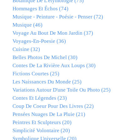
Botanique De L'étymologie
(75)
Hommages Et Échos
(74)
Musique - Peinture - Poésie - Penser
(72)
Musique
(46)
Voyage Au Bout De Mon Jardin
(37)
Voyages-En-Poesie
(36)
Cuisine
(32)
Belles Photos De Michel
(30)
Contes De La Rivière Aux Loups
(30)
Fictions Courtes
(25)
Les Naissances Du Monde
(25)
Variations Autour D'une Toile Ou Photo
(25)
Contes Et Légendes
(23)
Coup De Coeur Pour Des Livres
(22)
Pensées Nuages De La Pluie
(21)
Peintres Et Sculpteurs
(20)
Simplicité Volontaire
(20)
Symbolique Universelle
(20)