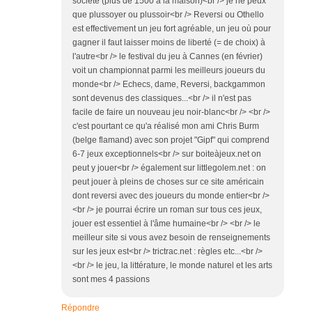
société (plus de 1500 à la maison)<br /> je ne peux
que plussoyer ou plussoir<br /> Reversi ou Othello
est effectivement un jeu fort agréable, un jeu où pour
gagner il faut laisser moins de liberté (= de choix) à
l'autre<br /> le festival du jeu à Cannes (en février)
voit un championnat parmi les meilleurs joueurs du
monde<br /> Echecs, dame, Reversi, backgammon
sont devenus des classiques...<br /> il n'est pas
facile de faire un nouveau jeu noir-blanc<br /> <br />
c'est pourtant ce qu'a réalisé mon ami Chris Burm
(belge flamand) avec son projet "Gipf" qui comprend
6-7 jeux exceptionnels<br /> sur boiteàjeux.net on
peut y jouer<br /> également sur littlegolem.net : on
peut jouer à pleins de choses sur ce site américain
dont reversi avec des joueurs du monde entier<br />
<br /> je pourrai écrire un roman sur tous ces jeux,
jouer est essentiel à l'âme humaine<br /> <br /> le
meilleur site si vous avez besoin de renseignements
sur les jeux est<br /> trictrac.net : règles etc...<br />
<br /> le jeu, la littérature, le monde naturel et les arts
sont mes 4 passions
Répondre