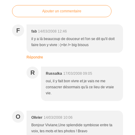
Ajouter un commentaire
F
fab
14/03/2008 12:46
il y a là beaucoup de douceur et l'on se dit qu'il doit
faire bon y vivre :-)<br /> big bisous
Répondre
R
Russalka
17/03/2008 09:05
oui, il y fait bon vivre et je vais ne me
consacrer désormais qu'à ce lieu de vraie
vie.
O
Olivier
14/03/2008 10:06
Bonjour Viviane,Une splendide symbiose entre ta
voix, tes mots et tes photos ! Bravo