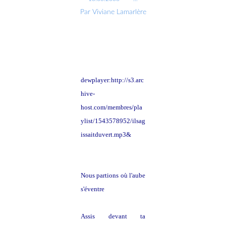
Par Viviane Lamarlère
dewplayer:http://s3.arc
hive-
host.com/membres/pla
ylist/1543578952/ilsag
issaitduvert.mp3&
Nous partions où l'aube
s'éventre
Assis devant ta