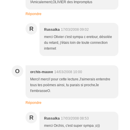
!Amicalement,OLIVIER des Impromptus
Répondre
R
Russalka
17/03/2008 09:02
merci Olivier c'est sympa c eretour, désolée
du retard, j'étais loin de toute connection
internet
O
orchis-mauve
14/03/2008 10:00
Merci! merci! pour cette lecture.J'aimerais entendre
tous tes poèmes ainsi, tu parais si procheJe
t'embrasseO.
Répondre
R
Russalka
17/03/2008 08:53
merci Orchis, c'est super sympa ;o))