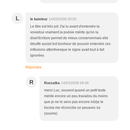
L
le bateleur
14/03/2008 00:05
Le titre est très joli J'ai lu avant d'entendre la
voixetoui vraiment la poésie mérite qu'on la
disel'écriture permet de mieux conservermais elle
étouffe aussic'est bonheur de pouvoir entendre ces
inflexions attentivesque le signe avait tout à fait
ignorées
Répondre
R
Russalka
14/03/2008 09:46
merci Luc, souvent quand un petit texte
mérite encore un peu travailou du moins
que je ne le sens pas encore mûrje le
liscela me réconcilie un peuavec lui
(sourire)