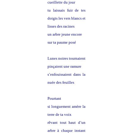
cueillette du jour
tu laissais fuir de tes
doigts les vers blancs et
lisses des racines
un arbre jeune encore
sur ta paume posé
Lunes noires tournaient
pinçaient une ramure
s’enfouissaient dans la
nuée des feuilles
Pourtant
si longuement amère la
terre de ta voix
rêvant tout haut d’un
arbre à chaque instant