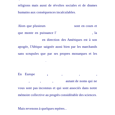
religions mais aussi de révoltes sociales et de drames
humains aux conséquences incalculables.
Alors que plusieurs
conflits régionaux
sont en cours et
que monte en puissance l'
absolutisme monarchiste
, la
traite des noirs
en direction des Amériques est à son
apogée, l'Afrique saignée aussi bien par les marchands
sans scrupules que par ses propres monarques et les
conversions forcées
.
En Europe
Kepler
,
Galilée
,
Descartes
,
Malpighi
,
Newton
,
Pascal
,
Fermat
,
Leibniz
autant de noms qui ne
vous sont pas inconnus et qui sont associés dans notre
mémoire collective au progrès considérable des sciences.
Mais revenons à quelques repères...