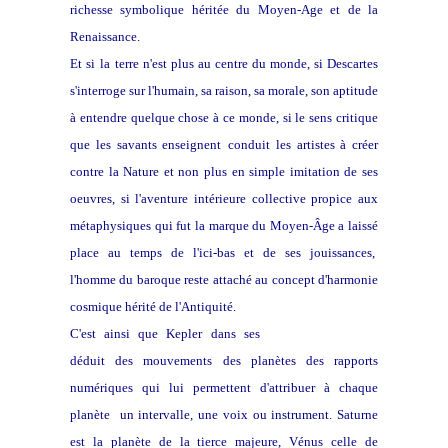
richesse symbolique héritée du Moyen-Age et de la
Renaissance.
Et si
la
terre n'est plus au centre du monde, si Descartes
s'interroge sur l'humain, sa raison, sa morale, son aptitude
à entendre quelque chose à ce monde, si le sens critique
que les savants enseignent
conduit les artistes à créer
contre la Nature et non plus en simple imitation de ses
oeuvres, si l'
aventure intérieure collective propice aux
métaphysiques qui fut la marque du Moyen-Âge a laissé
place au temps de l'ici-bas et de ses jouissances,
l'homme du baroque reste attaché au concept d'harmonie
cosmique hérité de l'Antiquité.
C'est ainsi que Kepler dans ses
Harmonices mundi
déduit des mouvements des planètes des rapports
numériques qui lui permettent d'attribuer à chaque
planète un intervalle, une voix ou instrument. Saturne
est la planète de la tierce majeure, Vénus celle de