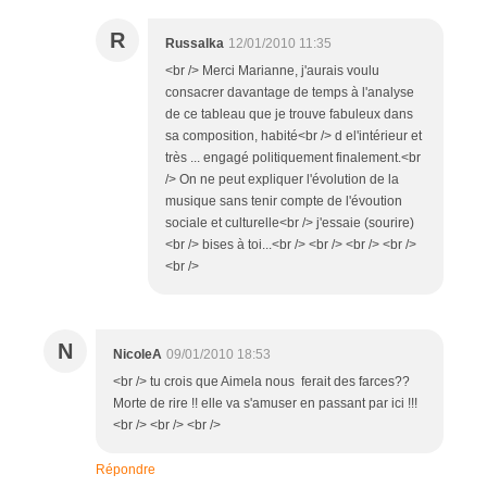
R
Russalka
12/01/2010 11:35
<br /> Merci Marianne, j'aurais voulu
consacrer davantage de temps à l'analyse
de ce tableau que je trouve fabuleux dans
sa composition, habité<br /> d el'intérieur et
très ... engagé politiquement finalement.<br
/> On ne peut expliquer l'évolution de la
musique sans tenir compte de l'évoution
sociale et culturelle<br /> j'essaie (sourire)
<br /> bises à toi...<br /> <br /> <br /> <br />
<br />
N
NicoleA
09/01/2010 18:53
<br /> tu crois que Aimela nous ferait des farces??
Morte de rire !! elle va s'amuser en passant par ici !!!
<br /> <br /> <br />
Répondre