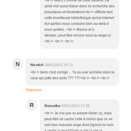
<br /> Merci Corinne de cette flânerie, j'ai
aimé moi aussi flaner dans la recherche des
pmusiques et illustrations<br /> difficile tant
cette erveilleuse bibliothèqye qu'est internet
êut aprfois nous conduire bien au-delà d
enos quêtes...<br /> Bisous et à
demain..peut-être encore sous la neige:o)
<br /> <br /> <br />
N
NicoleA
09/01/2010 16:10
<br /> tiens c'est corrigé ... Tu as une sorcière dans ta
cave qui jette des sorts ??? ???<br /> <br /> <br />
Répondre
R
Russalka
09/01/2010 17:39
<br /> Je n'ai pas vu passer Aimel ;o), mais
peut-être se cache t elle à moins que ce ne
soit mon mauvais ange dont j'ignore le nom
à ce<br /> jour???<br /> <br /> <br />