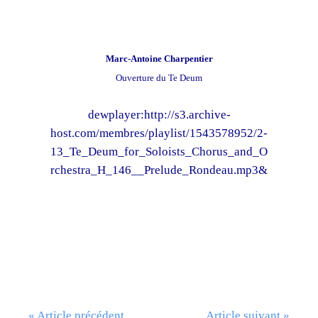
Marc-Antoine Charpentier
Ouverture du Te Deum
dewplayer:http://s3.archive-
host.com/membres/playlist/1543578952/2-
13_Te_Deum_for_Soloists_Chorus_and_O
rchestra_H_146__Prelude_Rondeau.mp3&
« Article précédent
Article suivant »