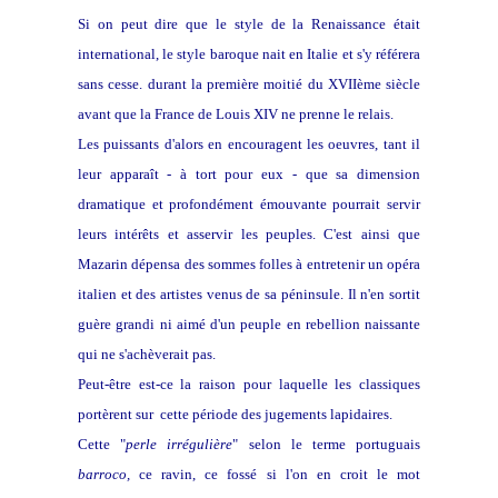
Si on peut dire que le style de la Renaissance était
international, le style baroque nait en Italie et s'y référera
sans cesse. durant la première moitié du XVIIème siècle
avant que la France de Louis XIV ne prenne le relais.
Les puissants d'alors en encouragent les oeuvres, tant il
leur apparaît - à tort pour eux - que sa dimension
dramatique et profondément émouvante pourrait servir
leurs intérêts et asservir les peuples. C'est ainsi que
Mazarin dépensa des sommes folles à entretenir un opéra
italien et des artistes venus de sa péninsule. Il n'en sortit
guère grandi ni aimé d'un peuple en rebellion naissante
qui ne s'achèverait pas.
Peut-être est-ce la raison pour laquelle les classiques
portèrent sur cette période des jugements lapidaires.
Cette "
perle irrégulière
" selon le terme portuguais
barroco,
ce ravin, ce fossé si l'on en croit le mot