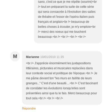
sano, c'est ce que je me répète (sourire)<br
/> tout en préparant la suite de cette série
qui sera consacrée à l'évolution des salles
de théatre et l'essor de l'opéra italien puis
français et anglais<br /> beaucoup de
belles choses à écouter, je m'y emploie<br
/> merci des voeux qui me touchent
beaucoup.<br /> <br /> <br /> <br />
M
Marianne
10/01/2010 11:35
<br /> J'apprécie énormément les juxtapositions
littéraires, picturales et musicales replacées dans
leur contexte social et politique de l'époque.<br /> Je
me pâme devant ton "les murs en faillite de leurs
granges..." C'est d'une beauté....<br /> C'est fascinant
de constater les évolutions lorsqu'elles sont
présentées ainsi que tu le fais. Merci beaucoup pour
tout cela.<br /> <br /> <br />
Répondre