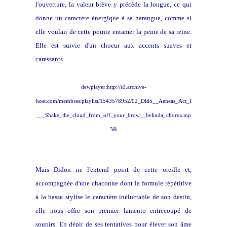
l'ouverture, la valeur brève y précède la longue, ce qui
donne un caractère énergique à sa harangue, comme si
elle voulait de cette pointe entamer la peine de sa reine.
Elle est suivie d'un choeur aux accents suaves et
caressants.
dewplayer:http://s3.archive-
host.com/membres/playlist/1543578952/02_Dido__Aeneas_Act_I
___Shake_the_cloud_from_off_your_brow__belinda_chorus.mp
3&
Mais Didon ne l'entend point de cette oreille et,
accompagnée d'une chaconne dont la formule répétitive
à la basse stylise le caractère inéluctable de son destin,
elle nous offre son premier lamento entrecoupé de
soupirs. En dépit de ses tentatives pour élever son âme