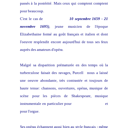
passés à la postérité. Mais ceux qui comptent comptent
pour beaucoup.
C'est le cas de
Henry Purcell (
10 septembre 1659 - 21
novembre 1695)
,
jeune musicien de l'époque
Elizabethaine formé au goût français et italien et dont
l'oeuvre resplendit encore aujourd'hui de tous ses feux
auprès des amateurs d'opéra.
Malgré sa disparition prématurée en des temps où la
turberculose faisait des ravages, Purcell
nous a laissé
une oeuvre abondante, très contrastée et toujours de
haute tenue: chansons, ouvertures, opéras, musique de
scène pour les pièces de Shakespeare, musique
instrumentale en particulier pour
ensembles de violes
et
pour l'orgue.
Ses opéras échappent aussi bien au style français - même