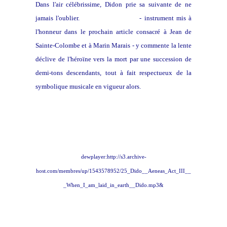
Dans l'air célébrissime, Didon prie sa suivante de ne
jamais l'oublier.
La viole de gambe
- instrument mis à
l'honneur dans le prochain article consacré à Jean de
Sainte-Colombe et à Marin Marais - y commente la lente
déclive de l'héroïne vers la mort par une succession de
demi-tons descendants, tout à fait respectueux de la
symbolique musicale en vigueur alors.
dewplayer:http://s3.archive-
host.com/membres/up/1543578952/25_Dido__Aeneas_Act_III__
_When_I_am_laid_in_earth__Dido.mp3&