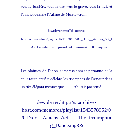
vers la lumière, tout la tire vers le grave, vers la nuit et
l'ombre, comme l' Ariane de Monteverdi...
dewplayer:http://s3.archive-
host.com/membres/playlist/1543578952/03_Dido__Aeneas_Act_I
___Ah_Belinda_I_am_pressd_with_torment__Dido.mp3&
Les plaintes de Didon n'impressionnent personne et la
cour toute entière célèbre les triomphes de l'Amour dans
un très élégant menuet que
Lully
n'aurait pas renié...
dewplayer:http://s3.archive-
host.com/membres/playlist/1543578952/0
9_Dido__Aeneas_Act_I__The_trriumphin
g_Dance.mp3&