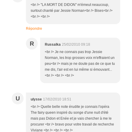
<br /> "LA MORT DE DIDON" m'émeut neaucoup,
surtout chanté par Jessie Norman<br /> Bises<br />
<br /> <br />
Répondre
R
Russalka
25/02/2010 09:18
<br /> Je ne connais pas trop Jessie
Norman, les trop grosses voix m'effraient un
peu<br /> mais je ne doute pas de ce que tu
me dis, l'air est en lui même si émouvant...
<br /> <br /> <br />
U
ulysse
17/02/2010 18:51
<br /> Quelle belle note érudite je connais l'opéra
The fairy queen inspiré du songe d'une nuit d'été
mais pas Didon et Enée et je vais chercher à me le
procurer <br /> bravo pour votre travail de recherche
Viviane <br /> <br /> <br />