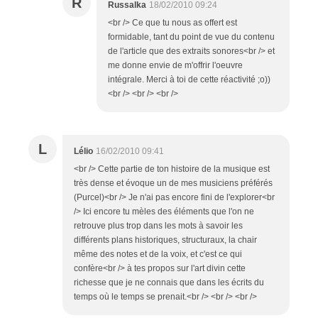
R
Russalka
18/02/2010 09:24
<br /> Ce que tu nous as offert est
formidable, tant du point de vue du contenu
de l'article que des extraits sonores<br /> et
me donne envie de m'offrir l'oeuvre
intégrale. Merci à toi de cette réactivité ;o))
<br /> <br /> <br />
L
Lélio
16/02/2010 09:41
<br /> Cette partie de ton histoire de la musique est
très dense et évoque un de mes musiciens préférés
(Purcel)<br /> Je n'ai pas encore fini de l'explorer<br
/> Ici encore tu mèles des éléments que l'on ne
retrouve plus trop dans les mots à savoir les
différents plans historiques, structuraux, la chair
même des notes et de la voix, et c'est ce qui
confère<br /> à tes propos sur l'art divin cette
richesse que je ne connais que dans les écrits du
temps où le temps se prenait.<br /> <br /> <br />