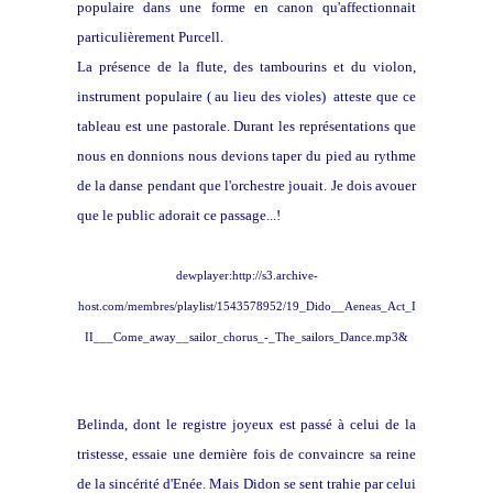
populaire dans une forme en canon qu'affectionnait
particulièrement Purcell.
La présence de la flute, des tambourins et du violon,
instrument populaire ( au lieu des violes) atteste que ce
tableau est une pastorale. Durant les représentations que
nous en donnions nous devions taper du pied au rythme
de la danse pendant que l'orchestre jouait. Je dois avouer
que le public adorait ce passage...!
dewplayer:http://s3.archive-
host.com/membres/playlist/1543578952/19_Dido__Aeneas_Act_I
II___Come_away__sailor_chorus_-_The_sailors_Dance.mp3&
Belinda, dont le registre joyeux est passé à celui de la
tristesse, essaie une dernière fois de convaincre sa reine
de la sincérité d'Enée. Mais Didon se sent trahie par celui