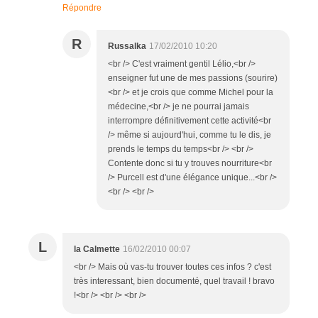
Répondre
R
Russalka
17/02/2010 10:20
<br /> C'est vraiment gentil Lélio,<br />
enseigner fut une de mes passions (sourire)
<br /> et je crois que comme Michel pour la
médecine,<br /> je ne pourrai jamais
interrompre définitivement cette activité<br
/> même si aujourd'hui, comme tu le dis, je
prends le temps du temps<br /> <br />
Contente donc si tu y trouves nourriture<br
/> Purcell est d'une élégance unique...<br />
<br /> <br />
L
la Calmette
16/02/2010 00:07
<br /> Mais où vas-tu trouver toutes ces infos ? c'est
très interessant, bien documenté, quel travail ! bravo
!<br /> <br /> <br />