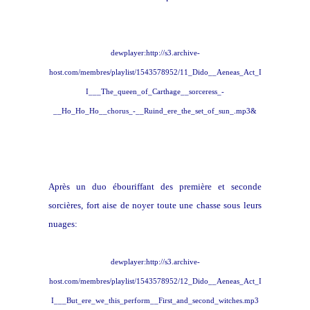
dewplayer:http://s3.archive-
host.com/membres/playlist/1543578952/11_Dido__Aeneas_Act_I
I___The_queen_of_Carthage__sorceress_-
__Ho_Ho_Ho__chorus_-__Ruind_ere_the_set_of_sun_.mp3&
Après un duo ébouriffant des première et seconde
sorcières, fort aise de noyer toute une chasse sous leurs
nuages:
dewplayer:http://s3.archive-
host.com/membres/playlist/1543578952/12_Dido__Aeneas_Act_I
I___But_ere_we_this_perform__First_and_second_witches.mp3