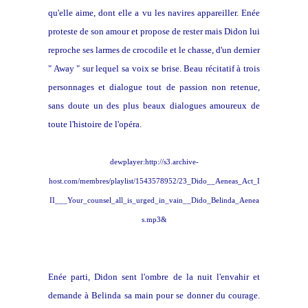
qu'elle aime, dont elle a vu les navires appareiller. Enée
proteste de son amour et propose de rester mais Didon lui
reproche ses larmes de crocodile et le chasse, d'un dernier
" Away " sur lequel sa voix se brise. Beau récitatif à trois
personnages et dialogue tout de passion non retenue,
sans doute un des plus beaux dialogues amoureux de
toute l'histoire de l'opéra.
dewplayer:http://s3.archive-
host.com/membres/playlist/1543578952/23_Dido__Aeneas_Act_I
II___Your_counsel_all_is_urged_in_vain__Dido_Belinda_Aenea
s.mp3&
Enée parti, Didon sent l'ombre de la nuit l'envahir et
demande à Belinda sa main pour se donner du courage.