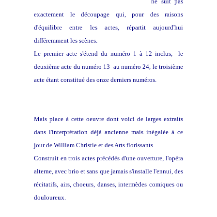
La partition que je vous offre en lien
ne suit pas
exactement le découpage qui, pour des raisons
d'équilibre entre les actes, répartit aujourd'hui
différemment les scènes.
Le premier acte s'étend du numéro 1 à 12 inclus, le
deuxième acte du numéro 13 au numéro 24, le troisième
acte étant constitué des onze derniers numéros.
Mais place à cette oeuvre dont voici de larges extraits
dans l'interprétation déjà ancienne mais inégalée à ce
jour de William Christie et des Arts florissants.
Construit en trois actes précédés d'une ouverture, l'opéra
alterne, avec brio et sans que jamais s'installe l'ennui, des
récitatifs, airs, choeurs, danses, intermèdes comiques ou
douloureux.