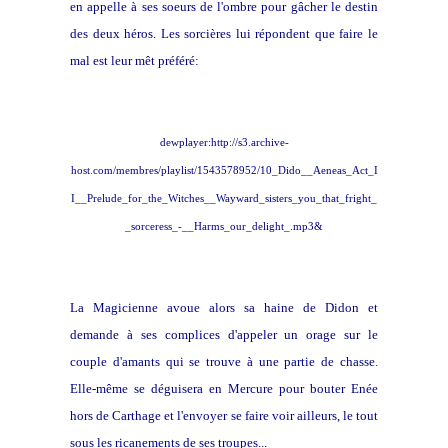
en appelle à ses soeurs de l'ombre pour gâcher le destin
des deux héros. Les sorcières lui répondent que faire le
mal est leur mêt préféré:
dewplayer:http://s3.archive-
host.com/membres/playlist/1543578952/10_Dido__Aeneas_Act_I
I__Prelude_for_the_Witches__Wayward_sisters_you_that_fright_
_sorceress_-__Harms_our_delight_.mp3&
La Magicienne avoue alors sa haine de Didon et
demande à ses complices d'appeler un orage sur le
couple d'amants qui se trouve à une partie de chasse.
Elle-même se déguisera en Mercure pour bouter Enée
hors de Carthage et l'envoyer se faire voir ailleurs, le tout
sous les ricanements de ses troupes...