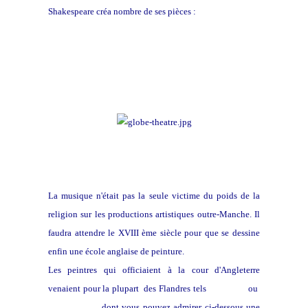
Shakespeare créa nombre de ses pièces :
La musique n'était pas la seule victime du poids de la
religion sur les productions artistiques outre-Manche. I
l
faudra attendre le XVIII ème siècle pour que se dessine
enfin une école anglaise de peinture.
Les peintres qui officiaient à la cour d'Angleterre
venaient pour la plupart des Flandres tels
Van Dyck
ou
Antonio Mor
dont vous pouvez admirer ci-dessous une