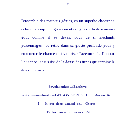
&
l'ensemble des mauvais génies, en un superbe choeur en
écho tout empli de grincements et glissando de mauvais
goût comme il se devait pour de si méchants
personnages, se retire dans sa grotte profonde pour y
concocter le charme qui va briser l'aventure de l'amour.
Leur choeur est suivi de la danse des furies qui termine le
deuxième acte:
dewplayer:http://s3.archive-
host.com/membres/playlist/1543578952/13_Dido__Aeneas_Act_I
I___In_our_deep_vaulted_cell__Chorus_-
_Eccho_dance_of_Furies.mp3&