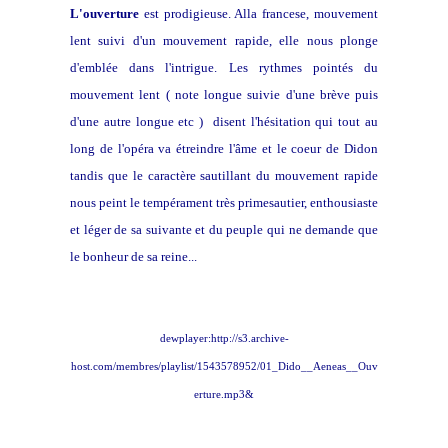
L'ouverture
est prodigieuse. Alla francese, mouvement
lent suivi d'un mouvement rapide, elle nous plonge
d'emblée dans l'intrigue. Les rythmes pointés du
mouvement lent ( note longue suivie d'une brève puis
d'une autre longue etc ) disent l'hésitation qui tout au
long de l'opéra va étreindre l'âme et le coeur de Didon
tandis que le caractère sautillant du mouvement rapide
nous peint le tempérament très primesautier, enthousiaste
et léger de sa suivante et du peuple qui ne demande que
le bonheur de sa reine...
dewplayer:http://s3.archive-
host.com/membres/playlist/1543578952/01_Dido__Aeneas__Ouv
erture.mp3&