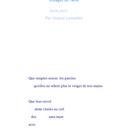
voyages de l'âme
04.01.2011
…
Par Viviane Lamarlère
Que simples soient les paroles
qu'elles ne rident plus le verger de nos mains
Que leur envol
sème claires au ciel
des
prières
sans mort
avec