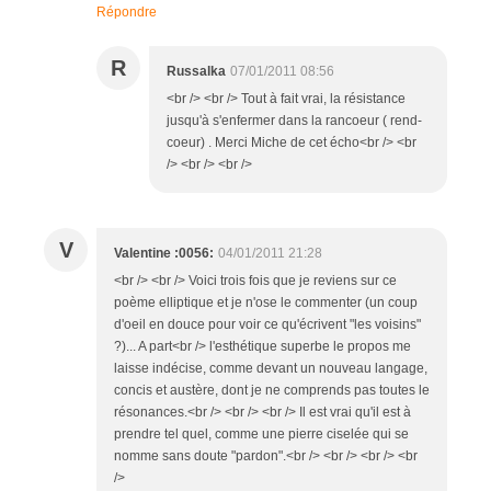
Répondre
R
Russalka
07/01/2011 08:56
<br /> <br /> Tout à fait vrai, la résistance
jusqu'à s'enfermer dans la rancoeur ( rend-
coeur) . Merci Miche de cet écho<br /> <br
/> <br /> <br />
V
Valentine :0056:
04/01/2011 21:28
<br /> <br /> Voici trois fois que je reviens sur ce
poème elliptique et je n'ose le commenter (un coup
d'oeil en douce pour voir ce qu'écrivent "les voisins"
?)... A part<br /> l'esthétique superbe le propos me
laisse indécise, comme devant un nouveau langage,
concis et austère, dont je ne comprends pas toutes le
résonances.<br /> <br /> <br /> Il est vrai qu'il est à
prendre tel quel, comme une pierre ciselée qui se
nomme sans doute "pardon".<br /> <br /> <br /> <br
/>