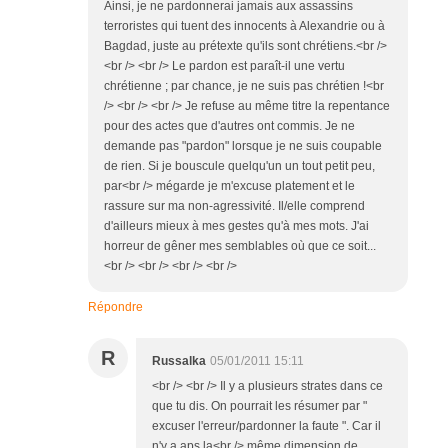
Ainsi, je ne pardonnerai jamais aux assassins
terroristes qui tuent des innocents à Alexandrie ou à
Bagdad, juste au prétexte qu'ils sont chrétiens.<br />
<br /> <br /> Le pardon est paraît-il une vertu
chrétienne ; par chance, je ne suis pas chrétien !<br
/> <br /> <br /> Je refuse au même titre la repentance
pour des actes que d'autres ont commis. Je ne
demande pas "pardon" lorsque je ne suis coupable
de rien. Si je bouscule quelqu'un un tout petit peu,
par<br /> mégarde je m'excuse platement et le
rassure sur ma non-agressivité. Il/elle comprend
d'ailleurs mieux à mes gestes qu'à mes mots. J'ai
horreur de gêner mes semblables où que ce soit...
<br /> <br /> <br /> <br />
Répondre
R
Russalka
05/01/2011 15:11
<br /> <br /> Il y a plusieurs strates dans ce
que tu dis. On pourrait les résumer par "
excuser l'erreur/pardonner la faute ". Car il
n'y a aps la<br /> même dimension de