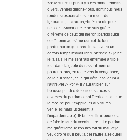
<br /> <br /> Et puis il y a ces manquements
divers, véniels dirions-nous, dont nous nous
rendons responsables par mégarde,
ignorance, distraction,<br /> parfois pour
blesser... Savoir que je ne suis guère
différente de ceux qui me font parfois subir
ces " dommages" me permet de leur
pardonner ce qui dans l'instant voire un
certain temps m'avait<br /> blessée. Si je ne
le faisais, je me sentirais enfermée à triple
tour dans la geole du ressentiment et
pourquoi pas, en route vers la vengeance,
celle qui ronge, celle qui détruit soi et<br />
l'autre.<br /> <br /> Il y aurait bien sûr
beaucoup à dire des circonstances si
diverses du pardon ( dont Derrida disait que
le mot ne peut s'appliquer aux fautes
vénielles mais justement, à
l'impardonnable). Il<br /> suffirait pour cela
de faire le tour du vocabulaire... Le pardon
me guérit lorsque l'on m'a fait du mal, et je
veux croire qu'il peut aider l'autre à se guérir