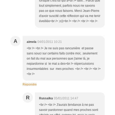
lorsque c'est lui qui a<br /> failli... Parce que
tout simplement, parfois nous ne savons
pas ce que nous faisons. Merci Jean-Pierre
d'avoir suscité cette réflexion qui va me tenir
éveillée<br /> ;o))<br /> <br /> <br /> <br />
A
aimela
04/01/2011 10:21
<br /> <br /> Je ne suis pas rancunière et passe
sans souci sur certains faits contre moi; seulement
on fait du mal aux personnes que j'aime là, je
nepardonne si le mal a des<br /> répercussions
insurmontables sur mes proches <br /> <br /> <br />
<br />
Répondre
R
Russalka
05/01/2011 14:47
<br /> <br /> J'aurais tendance à ne pas
savoir pardonner quand mes proches sont
atteints en effet, comme toi. mais je crois