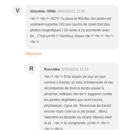
V
Valentine :0056:
04/03/2011 22:49
<br /> <br /> :0070: Tu peux te féliciter, ton jardin est
vraiment superbe !! Et ces rayons de soleil font des
photos magnifiques ! On aime à s'y promener avec
toi... C'est un<br /> bonheur, bravo.<br /> <br /> <br />
<br />
Répondre
R
Russalka
07/03/2011 16:33
<br /> <br /> Si tu voyais de jour en jour
comme il évolue ;o) cela m'émerveille et me
récompense de tout ce temps passé à
arracher, nettoyer, me<br /> bagarrer contre
les pestes végétales que sont ronces,
phytolaque, cigue etc. Beaucoup de travail
encore mais c'est un si joli projet... Merci
Valentine et désolée du retard, Maxou était
là et ...<br /> tu comprends ;o)<br /> <br />
<br /> <br />