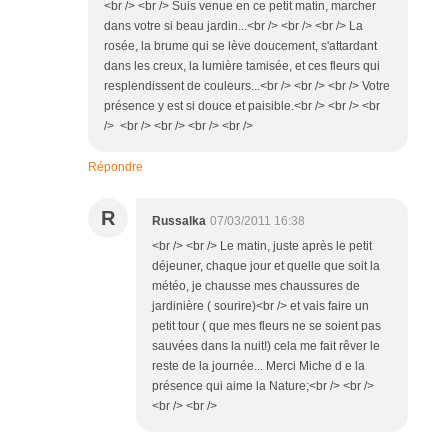
<br /> <br /> Suis venue en ce petit matin, marcher
dans votre si beau jardin...<br /> <br /> <br /> La
rosée, la brume qui se lève doucement, s'attardant
dans les creux, la lumière tamisée, et ces fleurs qui
resplendissent de couleurs...<br /> <br /> <br /> Votre
présence y est si douce et paisible.<br /> <br /> <br
/> <br /> <br /> <br /> <br />
Répondre
R
Russalka
07/03/2011 16:38
<br /> <br /> Le matin, juste après le petit
déjeuner, chaque jour et quelle que soit la
météo, je chausse mes chaussures de
jardinière ( sourire)<br /> et vais faire un
petit tour ( que mes fleurs ne se soient pas
sauvées dans la nuit!) cela me fait rêver le
reste de la journée... Merci Miche d e la
présence qui aime la Nature;<br /> <br />
<br /> <br />