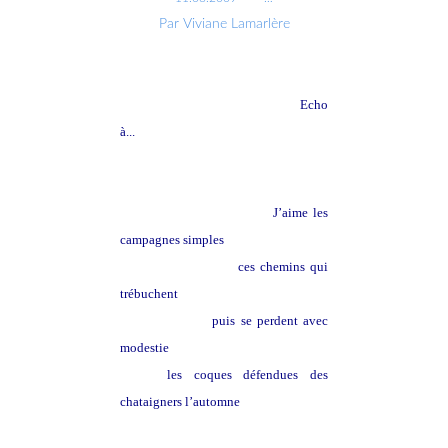
Par Viviane Lamarlère
Echo
à...
J’aime les
campagnes simples
ces chemins qui
trébuchent
hésitent
puis se perdent avec
modestie
les coques défendues des
chataigners l’automne
le parfum émouvant de