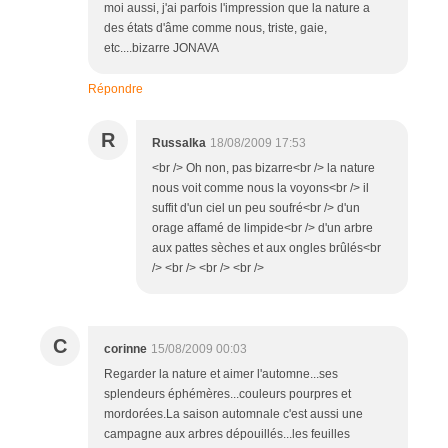
moi aussi, j'ai parfois l'impression que la nature a
des états d'âme comme nous, triste, gaie,
etc....bizarre JONAVA
Répondre
R
Russalka
18/08/2009 17:53
<br /> Oh non, pas bizarre<br /> la nature
nous voit comme nous la voyons<br /> il
suffit d'un ciel un peu soufré<br /> d'un
orage affamé de limpide<br /> d'un arbre
aux pattes sèches et aux ongles brûlés<br
/> <br /> <br /> <br />
C
corinne
15/08/2009 00:03
Regarder la nature et aimer l'automne...ses
splendeurs éphémères...couleurs pourpres et
mordorées.La saison automnale c'est aussi une
campagne aux arbres dépouillés...les feuilles