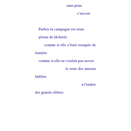
sans peau
s’encore
Parfois la campagne est triste
pleine de lâchetés
comme si elle s’était trompée de
lumière
comme si elle ne voulait pas savoir
le nom des amours
brûlées
à l'ombre
des grands chênes
l'été.