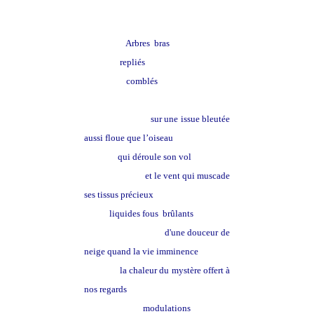
la terre remuée
Arbres bras
repliés
comblés
sur une issue bleutée
aussi floue que l’oiseau
qui déroule son vol
et le vent qui muscade
ses tissus précieux
liquides fous brûlants
d'une douceur de
neige quand la vie imminence
la chaleur du mystère offert à
nos regards
modulations