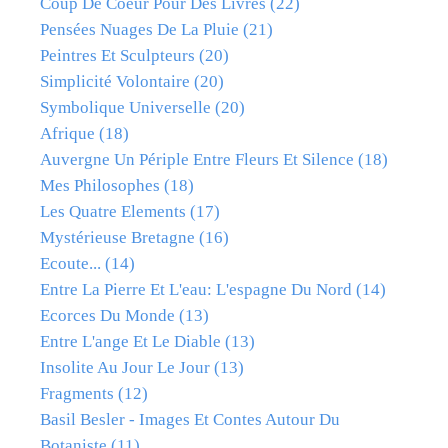
Coup De Coeur Pour Des Livres
(22)
Pensées Nuages De La Pluie
(21)
Peintres Et Sculpteurs
(20)
Simplicité Volontaire
(20)
Symbolique Universelle
(20)
Afrique
(18)
Auvergne Un Périple Entre Fleurs Et Silence
(18)
Mes Philosophes
(18)
Les Quatre Elements
(17)
Mystérieuse Bretagne
(16)
Ecoute...
(14)
Entre La Pierre Et L'eau: L'espagne Du Nord
(14)
Ecorces Du Monde
(13)
Entre L'ange Et Le Diable
(13)
Insolite Au Jour Le Jour
(13)
Fragments
(12)
Basil Besler - Images Et Contes Autour Du
Botaniste
(11)