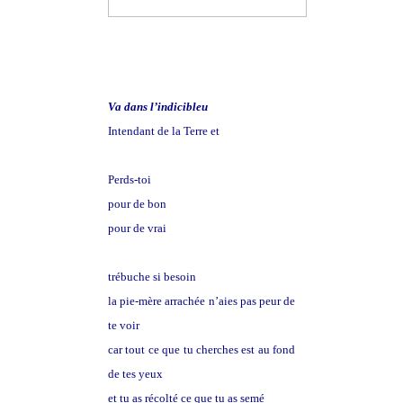
Va dans l’indicibleu
Intendant de la Terre et
Perds-toi
pour de bon
pour de vrai
trébuche si besoin
la pie-mère arrachée n’aies pas peur de
te voir
car tout ce que tu cherches est au fond
de tes yeux
et tu as récolté ce que tu as semé