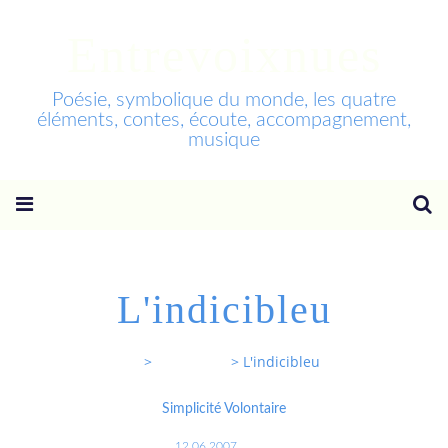
Entrevoixnues
Poésie, symbolique du monde, les quatre
éléments, contes, écoute, accompagnement,
musique
L'indicibleu
Entrevoixnues
>
Categories
>
L'indicibleu
Simplicité Volontaire
12.06.2007
…