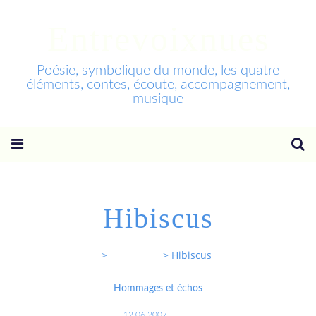
Entrevoixnues
Poésie, symbolique du monde, les quatre
éléments, contes, écoute, accompagnement,
musique
Hibiscus
Entrevoixnues
>
Categories
>
Hibiscus
Hommages et échos
12.06.2007
…