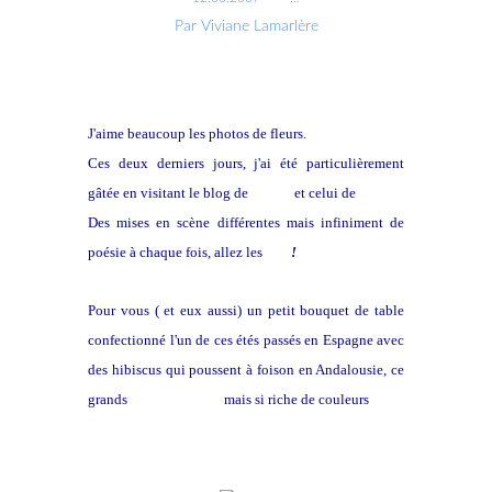
Par Viviane Lamarlère
J'aime beaucoup les photos de fleurs.
Ces deux derniers jours, j'ai été particulièrement
gâtée en visitant le blog de
Nicole
et celui de
Luc
Des mises en scène différentes mais infiniment de
poésie à chaque fois, allez les
voir
!
Pour vous ( et eux aussi) un petit bouquet de table
confectionné l'un de ces étés passés en Espagne avec
des hibiscus qui poussent à foison en Andalousie, ce
grands
corps sans eau
mais si riche de couleurs