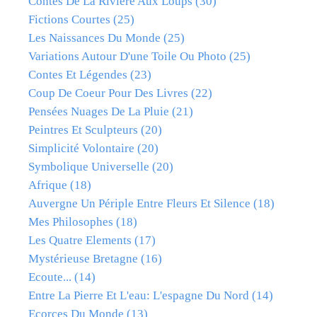
Contes De La Rivière Aux Loups
(30)
Fictions Courtes
(25)
Les Naissances Du Monde
(25)
Variations Autour D'une Toile Ou Photo
(25)
Contes Et Légendes
(23)
Coup De Coeur Pour Des Livres
(22)
Pensées Nuages De La Pluie
(21)
Peintres Et Sculpteurs
(20)
Simplicité Volontaire
(20)
Symbolique Universelle
(20)
Afrique
(18)
Auvergne Un Périple Entre Fleurs Et Silence
(18)
Mes Philosophes
(18)
Les Quatre Elements
(17)
Mystérieuse Bretagne
(16)
Ecoute...
(14)
Entre La Pierre Et L'eau: L'espagne Du Nord
(14)
Ecorces Du Monde
(13)