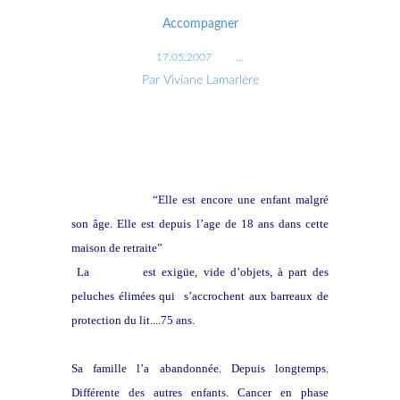
Accompagner
17.05.2007
…
Par Viviane Lamarlère
On m’avait dit
“Elle est encore une enfant malgré
son âge. Elle est depuis l’age de 18 ans dans cette
maison de retraite”
La
chambre
est exigüe, vide d’objets, à part des
peluches élimées qui s’accrochent aux barreaux de
protection du lit....75 ans.
Sa famille l’a abandonnée. Depuis longtemps.
Différente des autres enfants. Cancer en phase