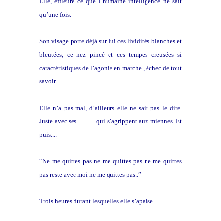
Elle, effleure ce que l’humaine intelligence ne sait
qu’une fois.
Son visage porte déjà sur lui ces lividités blanches et
bleutées, ce nez pincé et ces tempes creusées si
caractéristiques de l’agonie en marche , échec de tout
savoir.
Elle n’a pas mal, d’ailleurs elle ne sait pas le dire.
Juste avec ses
mains
qui s’agrippent aux miennes. Et
puis....
“Ne me quittes pas ne me quittes pas ne me quittes
pas reste avec moi ne me quittes pas..”
Trois heures durant lesquelles elle s’apaise.