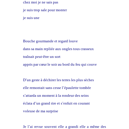
chez moi je ne sais pas
je suis trop sale pour monter
je suis une
gitane
Bouche gourmande et regard louve
dans sa main repliée aux ongles tous crasseux
traînait peut-être un sort
appris par cœur le soir au bord du feu qui couve
D’un geste à déchirer les terres les plus sèches
elle remontait sans cesse l’épaulette tombée
s’attarda un moment à la rondeur des seins
éclata d’un grand rire et s’enfuit en courant
voleuse de ma surprise
Je l’ai revue souvent elle a grandi elle a même des