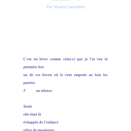
Par Viviane Lamarlère
C´est un hiver comme celui-ci que je l’ai vue la
première fois
un de ces hivers où le vent emporte au loin les
paroles.
J’
allais
au silence.
Seule
elle était là
échappée de l’enfance
vêtue de mosaïques