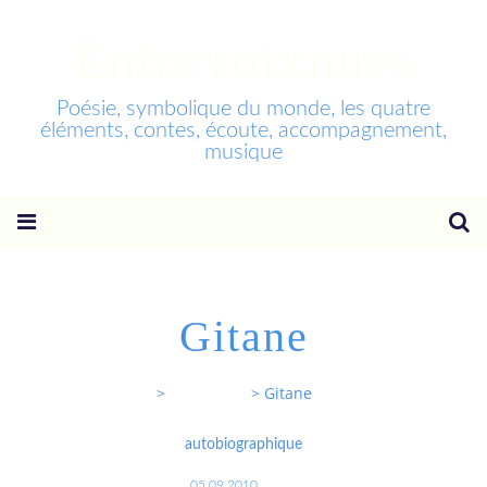
Entrevoixnues
Poésie, symbolique du monde, les quatre
éléments, contes, écoute, accompagnement,
musique
Gitane
Entrevoixnues
>
Categories
>
Gitane
autobiographique
05.09.2010
…