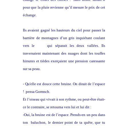
pour que la pluie revienne qu’il mesure le prix de cet
échange.
Ils avaient gagné les hauteurs du ciel pour passer la
barrière de montagnes d’un gris inquiétant coulant
vers le
noir
qui séparait les deux vallées. Ils
traversaient maintenant des nuages dont les touffes
hirsutes et tièdes exerçaient une pression caressante
sur sa peau.
- Qu'elle est douce cette bruine. On dirait de l’espace
! pensa Gormsch.
Et l’oiseau qui vivait à son rythme, ou peut-être était-
ce le contraire, se retourna vers lui et lui dit :
-Oui, la bruine est de l’espace. Prends-en un peu dans
ton baluchon, le dernier point de ta quête, que tu