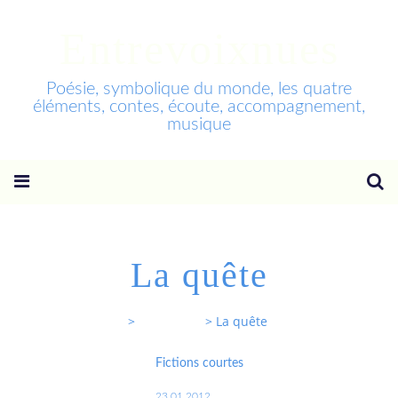
Entrevoixnues
Poésie, symbolique du monde, les quatre
éléments, contes, écoute, accompagnement,
musique
La quête
Entrevoixnues
>
Categories
>
La quête
Fictions courtes
23.01.2012
…