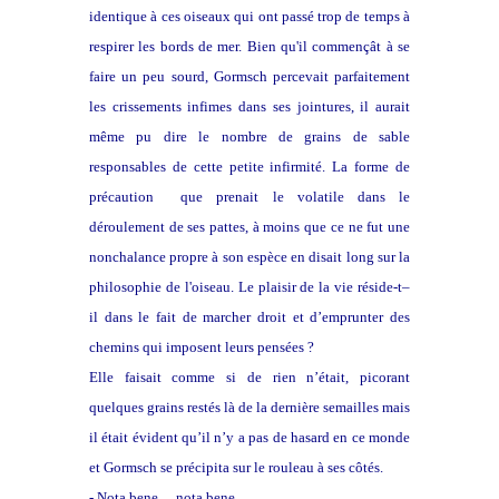
identique à ces oiseaux qui ont passé trop de temps à
respirer les bords de mer. Bien qu'il commençât à se
faire un peu sourd, Gormsch percevait parfaitement
les crissements infimes dans ses jointures, il aurait
même pu dire le nombre de grains de sable
responsables de cette petite infirmité. La forme de
précaution que prenait le volatile dans le
déroulement de ses pattes, à moins que ce ne fut une
nonchalance propre à son espèce en disait long sur la
philosophie de l'oiseau. Le plaisir de la vie réside-t–
il dans le fait de marcher droit et d’emprunter des
chemins qui imposent leurs pensées ?
Elle faisait comme si de rien n’était, picorant
quelques grains restés là de la dernière semailles mais
il était évident qu’il n’y a pas de hasard en ce monde
et Gormsch se précipita sur le rouleau à ses côtés.
- Nota bene… nota bene…