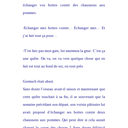
échanger vos bottes contre des chaussons aux
pommes.
-Echanger mes bottes contre… Echanger mes… Et
j’ai fait tout ça pour…
-T’en fais pas mon gars, lui murmura la grue. C’est ça
une quête. On va, on va vers quelque chose qui en
fait est tout au fond de soi, ou tout près.
Gormsch était ahuri.
Sans doute l’oiseau avait-il raison et maintenant que
cette quête touchait à sa fin, il se souvenait que la
semaine précédant son départ, son voisin pâtissier lui
avait proposé d’échanger ses bottes contre deux
chaussons aux pommes. Qui peut dire si cela aurait
changé le cours des choses ? Sans doute fallait-il