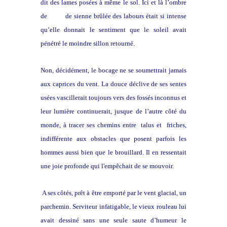
dit des lames posées à même le sol. Ici et là l’ombre
de
terre
de sienne brûlée des labours était si intense
qu’elle donnait le sentiment que le soleil avait
pénétré le moindre sillon retourné.
Non, décidément, le bocage ne se soumettrait jamais
aux caprices du vent. La douce déclive de ses sentes
usées vascillerait toujours vers des fossés inconnus et
leur lumière continuerait, jusque de l’autre côté du
monde, à tracer ses chemins entre talus et friches,
indifférente aux obstacles que posent parfois les
hommes aussi bien que le brouillard. Il en ressentait
une joie profonde qui l'empêchait de se mouvoir.
A ses côtés, prêt à être emporté par le vent glacial, un
parchemin. Serviteur infatigable, le vieux rouleau lui
avait dessiné sans une seule saute d’humeur le