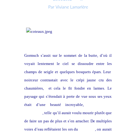
Par Viviane Lamarlère
Gormsch s’assit sur le sommet de la butte, d’où il
voyait lentement le ciel se dissoudre entre les
champs de seigle et quelques bosquets épars. Leur
noirceur contrastait avec le crépi jaune cru des
chaumières, et cela le fit fondre en larmes. Le
paysage qui s’étendait à perte de vue sous ses yeux
était d’une beauté incroyable,
indolente et
tranchante
, telle qu’il aurait voulu mourir plutôt que
de faire un pas de plus et s’en arracher. De multiples
voies d’eau reflétaient les ors du
couchant
, on aurait