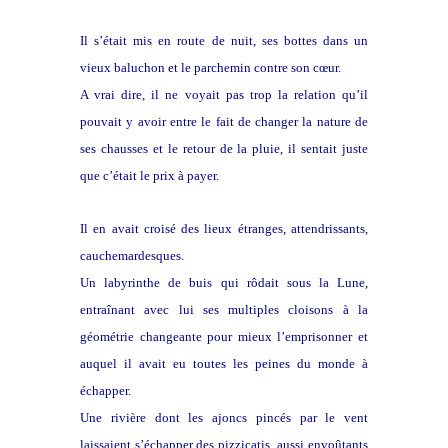
Il s’était mis en route de nuit, ses bottes dans un
vieux baluchon et le parchemin contre son cœur.
A vrai dire, il ne voyait pas trop la relation qu’il
pouvait y avoir entre le fait de changer la nature de
ses chausses et le retour de la pluie, il sentait juste
que c’était le prix à payer.
Il en avait croisé des lieux étranges, attendrissants,
cauchemardesques.
Un labyrinthe de buis qui rôdait sous la Lune,
entraînant avec lui ses multiples cloisons à la
géométrie changeante pour mieux l’emprisonner et
auquel il avait eu toutes les peines du monde à
échapper.
Une rivière dont les ajoncs pincés par le vent
laissaient s’échapper des pizzicatis aussi envoûtants