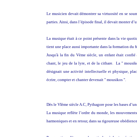
Le musicien devait démontrer sa virtuosité en se sou
parties. Ainsi, dans l’épisode final, il devait monter d
La musique était à ce point présente dans la vie quot
tient une place aussi importante dans la formation du f
Jusqu'à la fin du Vème siècle, un enfant était confié 
chant, le jeu de la lyre, et de la cithare. La " mous
désignait une activité intellectuelle et physique, pla
écrire, compter et chanter devenait " mousikos ".
Dès le VIème siècle A.C, Pythagore pose les bases d’un
La musique reflète l’ordre du monde, les mouvements
harmoniques et en retour, dans sa rigoureuse obédience