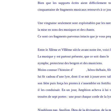
Bien que les supports écrits aient difficilement
cinquantaine de fragments musicaux retrouvés à ce jour.
Une vingtaine seulement sont exploitables par les rares 
la mise en sons des musiques et des chants.
Ce sont ces fragments parvenus intacts que je vous propo
Entre le XIème et VIIIème siècle avant notre ère, voici
La musique y est partout présente, que ce soit dans le
nymphe, protecteur des bergers et des musiciens.
Moins connue l’histoire d’
Amphion
, héros thébain, fi
lui fit cadeau d’une lyre, dont il se mit à jouer avec t
son frère puis força les pierres à s’assembler en fortifi
il les conduisait. En un jour, Amphion acheva à lui to
trouées de sept portes : une pour chaque corde de la lyr
N'oublions pas Apollon, Dieu de la divination, de la m