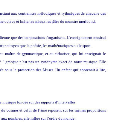
mettant aux contraintes mélodiques et rythmiques de chacune des
’une octave et imiter au mieux les râles du monstre moribond.
idienne que des corporations s'organisent. L'enseignement musical
utur citoyen que la poésie, les mathématiques ou le sport.
au maître de gymnastique, et au cithariste, qui lui enseignait le
ikè " grecque n’est pas un synonyme exact de notre musique. Elle
cée sous la protection des Muses. Un enfant qui apprenait à lire,
e musique fondée sur des rapports d’intervalles.
 du cosmos et celui de l’âme reposent sur les mêmes proportions
 aux nombres, elle influe sur l’ordre du monde.