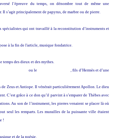
 traversé l’épreuve du temps, on dénombre tout de même une
 Il s’agit principalement de papyrus, de marbre ou de pierre.
spécialistes qui ont travaillé à la reconstitution d’instruments et
se à la fin de l'article, musique fondatrice.
 le temps des dieux et des mythes.
mythe d’Orphée
ou le
personnage de Pan
, fils d’Hermès et d’une
ls de Zeus et Antiope. Il vénérait particulièrement Apollon. Le dieu
alent. C’est grâce à ce don qu’il parvint à s’emparer de Thèbes avec
cations. Au son de l’instrument, les pierres venaient se placer là où
ut seul les remparts. Les murailles de la puissante ville étaient
e !
usique et de la poésie.