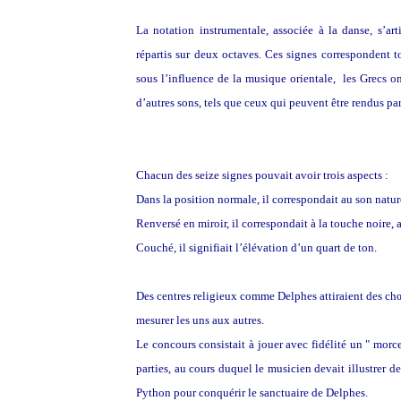
La notation instrumentale, associée à la danse, s’arti
répartis sur deux octaves. Ces signes correspondent t
sous l’influence de la musique orientale, les Grecs 
d’autres sons, tels que ceux qui peuvent être rendus par
Chacun des seize signes pouvait avoir trois aspects :
Dans la position normale, il correspondait au son natur
Renversé en miroir, il correspondait à la touche noire,
Couché, il signifiait l’élévation d’un quart de ton.
Des centres religieux comme Delphes attiraient des chœ
mesurer les uns aux autres.
Le concours consistait à jouer avec fidélité un " mor
parties, au cours duquel le musicien devait illustrer d
Python pour conquérir le sanctuaire de Delphes.