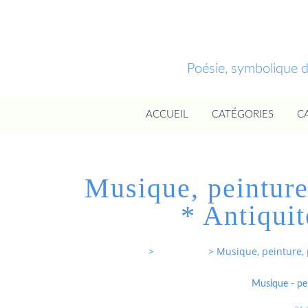
Poésie, symbolique 
ACCUEIL
CATÉGORIES
C
Musique, peinture,
* Antiquit
Entrevoixnues
>
Categories
>
Musique, peinture, p
Musique - pei