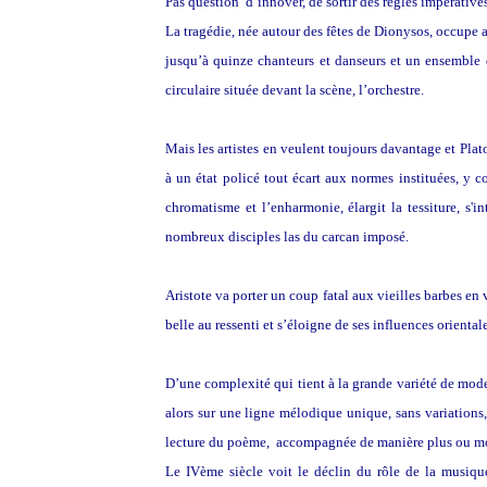
Pas question d’innover, de sortir des règles impérativ
La tragédie, née autour des fêtes de Dionysos, occupe a
jusqu’à quinze chanteurs et danseurs et un ensemble
circulaire située devant la scène, l’orchestre.
Mais les artistes en veulent toujours davantage et Plato
à un état policé tout écart aux normes instituées, y
chromatisme et l’enharmonie, élargit la tessiture, s'in
nombreux disciples las du carcan imposé.
Aristote va porter un coup fatal aux vieilles barbes en 
belle au ressenti et s’éloigne de ses influences oriental
D’une complexité qui tient à la grande variété de mode
alors sur une ligne mélodique unique, sans variations,
lecture du poème, accompagnée de manière plus ou moin
Le IVème siècle voit le déclin du rôle de la musiqu