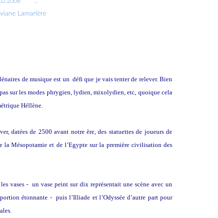
02.2008
…
iviane Lamarlère
énaires de musique est un défi que je vais tenter de relever. Bien
 pas sur les modes phrygien, lydien, mixolydien, etc, quoique cela
métrique Héllène.
ver, datées de 2500 avant notre ère, des statuettes de joueurs de
de la Mésopotamie et de l’Egypte sur la première civilisation des
 les vases - un vase peint sur dix représentait une scène avec un
rtion étonnante - puis l’Illiade et l’Odyssée d’autre part pour
ales.