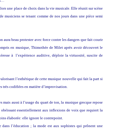
es…
lors une place de choix dans la vie musicale. Elle réunit sur scène
 de musiciens se tenant comme de nos jours dans une pièce semi
n aura beau protester avec force contre les dangers que fait courir
 compris en musique, Thimothée de Milet après avoir découvert le
téresse à l’expérience auditive, déploie la virtuosité, suscite de
valorisant l’esthétique de cette musique nouvelle qui fait la part si
es très codifiées en matière d’improvisation.
s mais aussi à l’usage du quart de ton, la musique grecque repose
 obéissant essentiellement aux inflexions de voix que requiert la
s élaborée: elle ignore le contrepoint.
e dans l’éducation ; la mode est aux sophistes qui prônent une