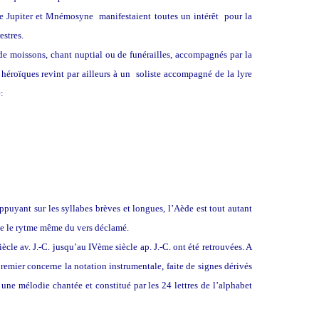
s de Jupiter et Mnémosyne manifestaient toutes un intérêt pour la
estres.
e moissons, chant nuptial ou de funérailles, accompagnés par la
héroïques revint par ailleurs à un soliste accompagné de la lyre
:
ppuyant sur les syllabes brèves et longues, l’Aède est tout autant
ée le rytme même du vers déclamé.
cle av. J.-C. jusqu’au IVème siècle ap. J.-C. ont été retrouvées. A
emier concerne la notation instrumentale, faite de signes dérivés
ne mélodie chantée et constitué par les 24 lettres de l’alphabet