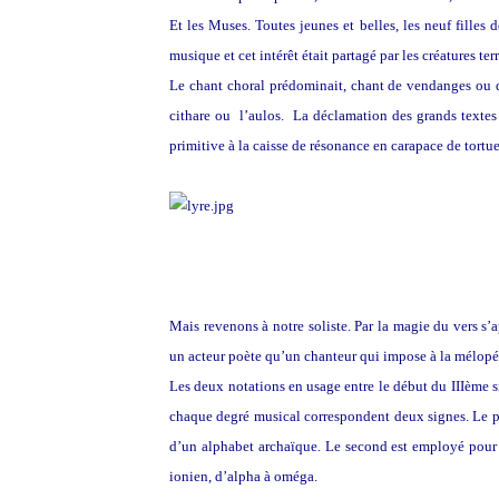
Et les Muses. Toutes jeunes et belles, les neuf fille
musique et cet intérêt était partagé par les créatures terr
Le chant choral prédominait, chant de vendanges ou d
cithare ou l’aulos. La déclamation des grands textes 
primitive à la caisse de résonance en carapace de tortue
Mais revenons à notre soliste. Par la magie du vers s’a
un acteur poète qu’un chanteur qui impose à la mélop
Les deux notations en usage entre le début du IIIème siè
chaque degré musical correspondent deux signes. Le pr
d’un alphabet archaïque. Le second est employé pour u
ionien, d’alpha à oméga.