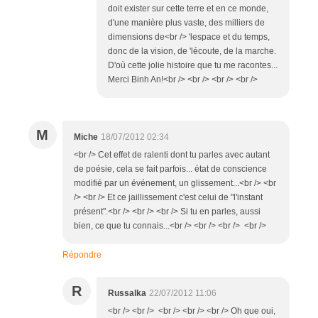
doit exister sur cette terre et en ce monde,
d'une manière plus vaste, des milliers de
dimensions de<br /> 'lespace et du temps,
donc de la vision, de 'lécoute, de la marche.
D'où cette jolie histoire que tu me racontes...
Merci Binh An!<br /> <br /> <br /> <br />
M
Miche
18/07/2012 02:34
<br /> Cet effet de ralenti dont tu parles avec autant
de poésie, cela se fait parfois... état de conscience
modifié par un événement, un glissement...<br /> <br
/> <br /> Et ce jaillissement c'est celui de "l'instant
présent".<br /> <br /> <br /> Si tu en parles, aussi
bien, ce que tu connais...<br /> <br /> <br /> <br />
Répondre
R
Russalka
22/07/2012 11:06
<br /> <br /> <br /> <br /> <br /> Oh que oui,