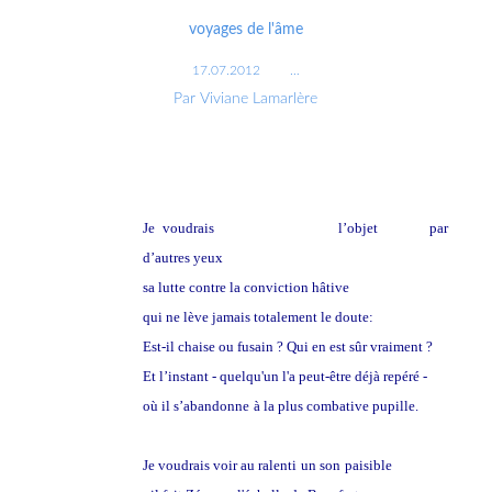
voyages de l'âme
17.07.2012
…
Par Viviane Lamarlère
Je voudrais
voir au ralenti
l’objet
perdu
par
d’autres yeux
sa lutte contre la conviction hâtive
qui ne lève jamais totalement le doute:
Est-il chaise ou fusain ? Qui en est sûr vraiment ?
Et l’instant - quelqu'un l'a peut-être déjà repéré -
où il s’abandonne
à la plus combative pupille.
Je voudrais voir au ralenti
un son
paisible