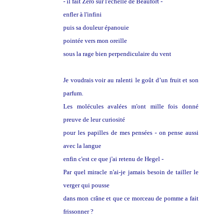
- il fait Zéro sur l'échelle de Beaufort -
enfler à l'infini
puis sa douleur épanouie
pointée vers mon oreille
sous la rage bien perpendiculaire du vent
Je voudrais voir au ralenti
le goût d’un fruit et son
parfum.
Les molécules avalées m'ont mille fois donné
preuve de leur curiosité
pour les
papilles de mes pensées - on pense aussi
avec la langue
enfin c'est ce que j'ai retenu de Hegel -
Par quel miracle n'ai-je jamais besoin de tailler le
verger qui pousse
dans mon crâne et que ce morceau de pomme a fait
frissonner ?