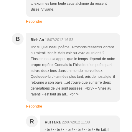
tu exprimes bien toute cette alchimie du ressenti !
Bises, Viviane.
Répondre
B
Binh An
18/07/2012 16:53
<br /> Quel beau poème ! Profonds ressentis vibrant
au ralenti !<br /> Mais voir ou vivre au ralenti ?
Einstein nous a appris que le temps dépend de notre
propre repère. Connais-tu l’histoire d’un poète parti
suivre deux fées dans un monde merveilleux.
Quelques<br /> années plus tard, pris de nostalgie, il
retourne à son pays….et trouve que sur terre deux
générations de vie sont passées ! <br /> « Vivre au
ralenti » est tout un art…<br />
Répondre
R
Russalka
22/07/2012 11:08
<br /> <br /> <br /> <br /> <br /> En fait, il