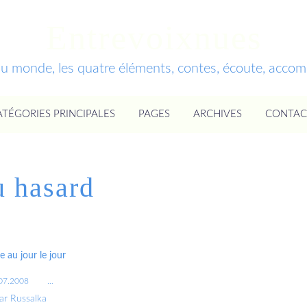
Entrevoixnues
du monde, les quatre éléments, contes, écoute, acc
ATÉGORIES PRINCIPALES
PAGES
ARCHIVES
CONTAC
 hasard
te au jour le jour
07.2008
…
ar Russalka