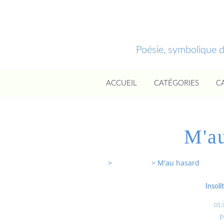
Poésie, symbolique 
ACCUEIL
CATÉGORIES
C
M'au
Entrevoixnues
>
Categories
>
M'au hasard
Insoli
01.
P