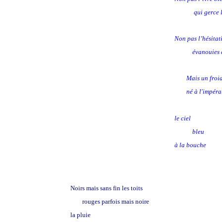
qui gerce les c
Non pas l’hésitat
évanouies dans 
Mais un froid 
né à l'impérat
le ciel
bleu
à la bouche
N
oirs mais sans fin les toits
rouges parfois mais noire
la pluie