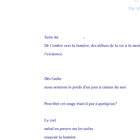
17.
Par V
Suite du
premier volet
.
De l’ombre vers la lumière, des débuts de la vie à la mort,
l'existence.
Dès l'aube
nous sentions le poids
d'un jour à crainte du soir
Peut-être cet orage était-il pur à quelqu'un?
Le ciel
métal en preuve sur les tuiles
essayait la lumière