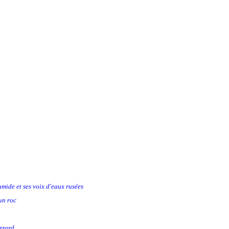
umide et ses voix d'eaux rusées
un roc
izzard