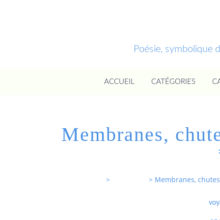
Poésie, symbolique 
ACCUEIL
CATÉGORIES
C
Membranes, chutes
Entrevoixnues
>
Categories
>
Membranes, chutes 
voy