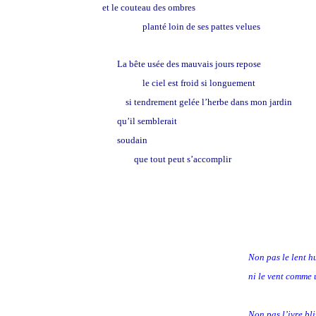
et le couteau des ombres
planté loin de ses pattes velues
La bête usée des mauvais jours repose
le ciel est froid si longuement
si tendrement gelée l’herbe dans mon jardin
qu’il semblerait
soudain
que tout peut s’accomplir
Non pas le lent h
ni le vent comme 
Non pas l’ivre bl