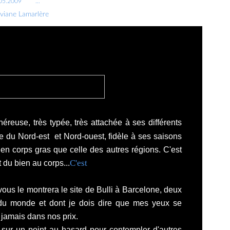
05.2009
…
iviane Lamarlère
reuse, très typée, très attachée à ses différents
ne du Nord-est et Nord-ouest, fidèle à ses saisons
 en corps gras que celle des autres régions. C'est
C'est
t du bien au corps...
 vous le montrera
le site de Bulli
à Barcelone, deux
 du monde et dont je dois dire que mes yeux se
a jamais dans nos prix.
 sur un point au hasard pour contempler d'autres