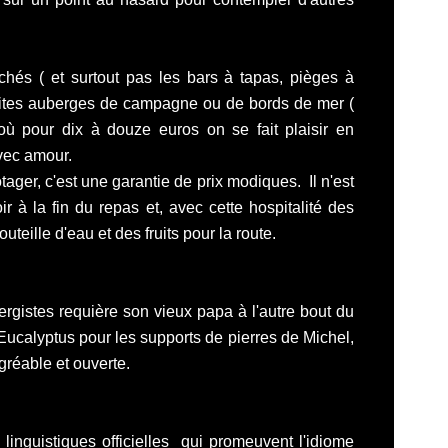
chés ( et surtout pas les bars à
tapas
, pièges à
etites auberges de campagne ou de bords de mer (
ù pour dix à douze euros on se fait plaisir en
vec amour.
otager, c'est une garantie de prix modiques. Il n'est
r à la fin du repas et, avec cette hospitalité des
teille d'eau et des fruits pour la route.
ergistes requière son vieux papa à l'autre bout du
'Eucalyptus pour les supports de
pierres
de Michel,
agréable et ouverte.
s linguistiques officielles qui promeuvent l'idiome